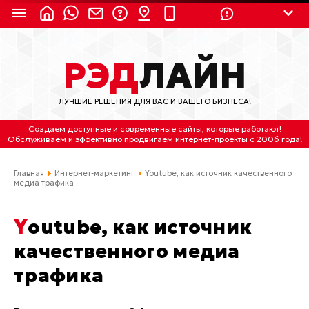
8 (924) 311-3435
РЭД
ЛАЙН
8 (800) 550-9899
(с 2:30 до 11:30 по
Мск)
ЛУЧШИЕ РЕШЕНИЯ ДЛЯ ВАС И ВАШЕГО БИЗНЕСА!
Бесплатно по России
Создаем доступные и современные сайты
, которые работают!
(4212) 658-653
Обслуживаем
и
эффективно продвигаем интернет-проекты
с 2006 года!
(4212) 637-673
Главная
Интернет-маркетинг
Youtube, как источник качественного
медиа трафика
Хабаровск, ул.Гамарника, 64
Youtube, как источник
Отдельный вход \ Левый торец здания
Пн-пт. с 9:30 до 18:30 (по Хбк)
качественного медиа
трафика
info@lred.ru
Все контакты