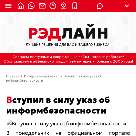
8 (924) 311-3435
РЭД
ЛАЙН
8 (800) 550-9899
(с 2:30 до 11:30 по
Мск)
ЛУЧШИЕ РЕШЕНИЯ ДЛЯ ВАС И ВАШЕГО БИЗНЕСА!
Бесплатно по России
Создаем доступные и современные сайты
, которые работают!
(4212) 658-653
Обслуживаем
и
эффективно продвигаем интернет-проекты
с 2006 года!
(4212) 637-673
Главная
Интернет-маркетинг
Вступил в силу указ об
информбезопасности
Хабаровск, ул.Гамарника, 64
Вступил в силу указ об
Отдельный вход \ Левый торец здания
Пн-пт. с 9:30 до 18:30 (по Хбк)
информбезопасности
info@lred.ru
В понедельник на официальном портале
Все контакты