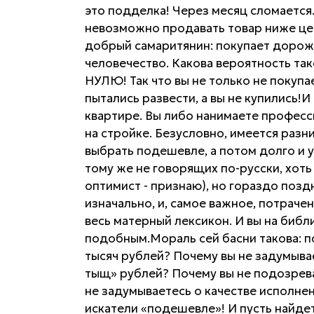
это подделка! Через месяц сломается.
невозможно продавать товар ниже цен
добрый самаритянин: покупает дороже
человечество. Какова вероятность т
НУЛЮ! Так что вы не только не покупае
пытались развести, а вы не купились!
квартире. Вы либо нанимаете професс
на стройке. Безусловно, имеется разни
выбрать подешевле, а потом долго и 
тому же не говорящих по-русски, хоть 
оптимист - признаю), но гораздо позд
изначально, и, самое важное, потраче
весь матерный лексикон. И вы на библ
подобным.Мораль сей басни такова: по
тысяч рублей? Почему вы не задумывае
тыщ» рублей? Почему вы не подозрева
не задумываетесь о качестве исполне
искатели «подешевле»! И пусть найдет