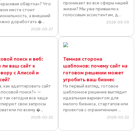
проникает во все сферы нашей
«красивая обёртка»? Что
жизни? Мы уже привыкли к
рвом месте стоит
голосовым ассистентам, д...
иональность, а внешний
ожно доработать �...
2026-03-03
2026-03-27
овой поиск и веб:
Темная сторона
 ли ваш сайт к
шаблонов: почему сайт на
вору с Алисой и
готовом решении может
сей?
угробить ваш бизнес
а, как адаптировать сайт
На первый взгляд, готовое
олосовой поиск?» —
шаблонное решение выглядит
о так сегодня все чаще
идеальным вариантом для
лируют свои запросы
малого бизнеса, стартапов или
ватели по всему �...
проектов с ограниченным ...
2026-02-22
2026-02-22