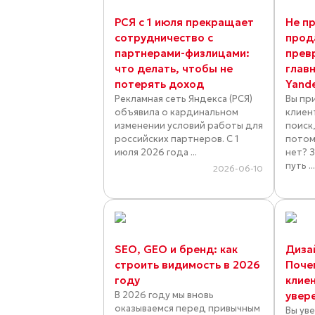
РСЯ с 1 июля прекращает
Не пр
сотрудничество с
прод
партнерами-физлицами:
прев
что делать, чтобы не
глав
потерять доход
Yand
Рекламная сеть Яндекса (РСЯ)
Вы пр
объявила о кардинальном
клиен
изменении условий работы для
поиск,
российских партнеров. С 1
потом
июля 2026 года ...
нет? 
путь ..
2026-06-10
SEO, GEO и бренд: как
Диза
строить видимость в 2026
Поче
году
клие
В 2026 году мы вновь
увер
оказываемся перед привычным
Вы ув