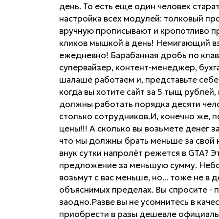
день. То есть еще один человек стар
настройка всех модулей: толковый про
вручную прописывают и кропотливо п
кликов мышкой в день! Немигающий вз
ежедневно! Барабанная дробь по клаве 
супервайзер, контент-менеджер, бухга
шалаше работаем и, представьте себе,
когда вы хотите сайт за 5 тыщ рублей,
должны работать порядка десяти чело
столько сотрудников.И, конечно же, 
цены!!! А сколько вы возьмете денег 
что мы должны брать меньше за свой
внук сутки напролёт режется в GTA? Э
предложение за меньшую сумму. Небо
возьмут с вас меньше, но... тоже не в 
объяснимых пределах. Вы спросите - 
заодно.Разве вы не усомнитесь в каче
приобрести в разы дешевле официальн