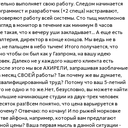
ательно выполняет свою работу. Следом начинается
граммист и разработчик (+2 спеца) настраивают,
роверяют работу всей системы. Сто тыщ миллионов
гляд в монитор в течение как минимум 8 часов
такая, что к вечеру уши закладывает... А еще есть
лтерия, директор в конце концов. Мы ведь не в
 не пальцем в небо тычем! Итого получается, что
 но чтобы он был как у Газпрома, на вашу идею
век. Далеко не у каждого нашего клиента есть
после этого мы все АХИРЕЛИ, запрашивая заоблачные
за месяц СВОЕЙ работы? Так почему же вы думаете,
 квалифицированный труд? Потому что ваш 5-летний
то не одно и то же.Нет, безусловно, вы можете найти
льшие начинающие студии из двух-трех человек
десяток раз!Всем понятно, что цена варьируется в
почему? Отвечаю: по кочану! И по рыжей морковке
стве айфона, например, который вам предлагают
ой цены? Ваша первая мысль в данной ситуации -