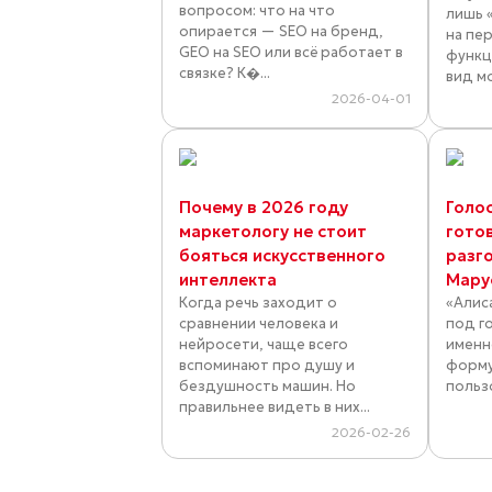
вопросом: что на что
лишь 
опирается — SEO на бренд,
на пе
GEO на SEO или всё работает в
функц
связке? К�...
вид м
2026-04-01
Почему в 2026 году
Голос
маркетологу не стоит
готов
бояться искусственного
разго
интеллекта
Мару
Когда речь заходит о
«Алис
сравнении человека и
под г
нейросети, чаще всего
именн
вспоминают про душу и
форму
бездушность машин. Но
пользо
правильнее видеть в них...
2026-02-26