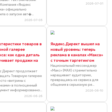
2026-07-01
. Компания «Яндекс
ма» официально
ла о запуске авт�...
2026-07-03
ктеристики товаров в
Яндекс.Директ вышел на
рной галерее
новый уровень: теперь
кса: как одна деталь
реклама в каналах «Макса»
ичивает продажи на
с точным таргетингом
Национальный мессенджер
«Макс» (MAX) стремительно
с Директ продолжает
наращивает аудиторию,
ащать Товарную галерею
превращаясь из сервиса для
осто «витрины с
общения в серьезную ре...
нками» в полноценный
умент информированно...
2026-06-10
2026-06-26