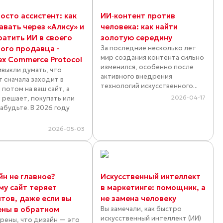
осто ассистент: как
ИИ‑контент против
авать через «Алису» и
человека: как найти
ратить ИИ в своего
золотую середину
ного продавца -
За последние несколько лет
мир создания контента сильно
ex Commerce Protocol
изменился, особенно после
ивыкли думать, что
активного внедрения
т сначала заходит в
технологий искусственного...
 потом на ваш сайт, а
2026-04-17
 решает, покупать или
Забудьте. В 2026 году
.
2026-05-03
йн не главное?
Искусственный интеллект
му сайт теряет
в маркетинге: помощник, а
нтов, даже если вы
не замена человеку
ены в обратном
Вы замечали, как быстро
искусственный интеллект (ИИ)
ерены, что дизайн — это