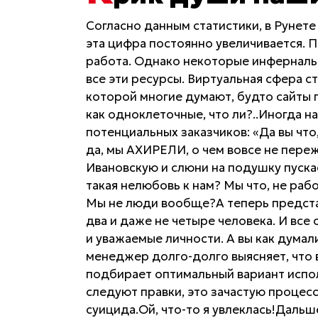
Согласно данным статистики, в Рунете
эта цифра постоянно увеличивается. П
работа. Однако некоторые инфернальн
все эти ресурсы. Виртуальная сфера ста
которой многие думают, будто сайты 
как одноклеточные, что ли?..Иногда н
потенциальных заказчиков: «Да вы что
да, мы АХИРЕЛИ, о чем вовсе не пере
Ивановскую и слюни на подушку пускае
такая нелюбовь к нам? Мы что, не рабо
Мы не люди вообще?А теперь представ
два и даже не четыре человека. И все
и уважаемые личности. А вы как думал
менеджер долго-долго выясняет, что в
подбирает оптимальный вариант исполн
следуют правки, это зачастую процес
суицида.Ой, что-то я увлеклась!Дальше