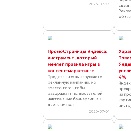
2026-07-23
сдвиг
Рекла
объяви
ПромоСтраницы Яндекса:
Хара
инструмент, который
Това
меняет правила игры в
Янде
контент-маркетинге
увел
Представьте: вы запускаете
4%
рекламную кампанию, но
Яндек
вместо того чтобы
превр
раздражать пользователей
из пр
навязчивыми баннерами, вы
карти
даете им пол...
инстр
2026-07-01