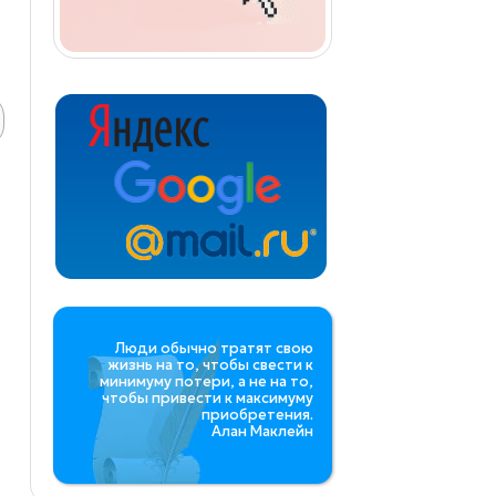
Люди обычно тратят свою
жизнь на то, чтобы свести к
минимуму потери, а не на то,
чтобы привести к максимуму
приобретения.
Алан Маклейн