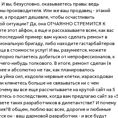
 И вы, безусловно, оказываетесь правы: ведь
ы производителя. Или же ваш продавец - этакий
, а продает дешевле, чтобы осчастливить
акой ситуации? Да, она ОТЧАЯННО СТРЕМИТСЯ К
те этот айфон, а еще и рассказываете всем, как вас
И последний пример: вам нужно сделать ремонт в
иональную бригаду, либо находите гастарбайтеров
ца в стоимости услуг! И вы, разумеется, можете
упорно пытаетесь добиться от непрофессионалов, к
чего-нибудь толкового. В итоге, ремонт сделан (я
нее и абсолютно не так, как планировалось
на уйма сил, издохли нервные клетки, израсходован
ии клянетесь больше не связываться ни с чем
чему вы все еще рассчитываете на крутой сайт на 5
тесь о последствиях, когда вам предлагаю сайт за «
ете таких разработчиков в дилетантстве? И почему
ния?В общем, люблю вас всех, дорогие и любимые
ся он - ваш дармовой разработчик - и все будут