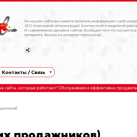
На нашем сайте вы можете получить информацию о веб-разра
SEO (поисковой оптимизации). Контекстной и медийной рекла
И современном дизайне сайтов. Вообщем того что касается в
интернета, бизнеса и интернет-технологий...
Контакты / Связь
ые сайты
, которые работают!
Обслуживаем
и
эффективно продвига
дажников)
их продажников)