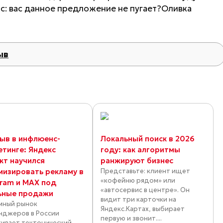
ос: вас данное предложение не пугает?Оливка
ыв
ыв в инфлюенс-
Локальный поиск в 2026
етинге: Яндекс
году: как алгоритмы
кт научился
ранжируют бизнес
мизировать рекламу в
Представьте: клиент ищет
«кофейню рядом» или
gram и MAX под
«автосервис в центре». Он
ьные продажи
видит три карточки на
мный рынок
Яндекс.Картах, выбирает
нджеров в России
первую и звонит....
ивает тектонический