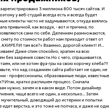
 зарегистрировано 3 миллиона 800 тысяч сайтов. И
оэтому у веб-студий всегда есть и всегда будет
ые клиенты часто не задумываются, откуда взялись
ла привычной, как воздух, - вот и причина, по
появляются сами по себе. Делением размножаются,
а смету по стоимости работ нам приходит ответ от
, АХИРЕЛИ там все?» Взаимно, дорогой клиент! И...
живаем! Даже спим спокойно, храпим на всю
м без зазрения совести.Но с чего, спрашивается,
таем, или не хотим фуа-гры на свою корочку хлеба?!!
ьте, что над созданием сайта работает не один, не
 они - профессионалы, образованные люди, известны
и?!Итак, кратко распишем процесс. Сначала
ам нужно, зачем и в каком виде. Потом дизайнер
ения, чаще всего не один, а несколько... Затем
с мучительный, доводящий до истерики и попытки
 идет верстка, и это тоже не полчаса, и даже не оди