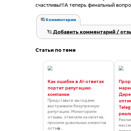
счастливы!!!А теперь финальный вопр
Комментарии
Добавить комментарий / отз
Статьи по теме
Как ошибки в AI-ответах
Прор
портят репутацию
марк
компании
Дире
Представьте: вы годами
опти
выстраивали безупречную
Tele
репутацию. Мониторили
реал
отзывы, отвечали на негатив,
Рекла
просили довольных клиентов
мессе
оста�...
переж