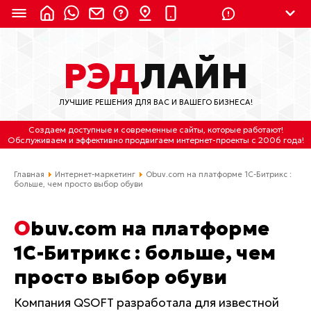
8 (924) 311-3435
РЭД
ЛАЙН
8 (800) 550-9899
(с 2:30 до 11:30 по
Мск)
ЛУЧШИЕ РЕШЕНИЯ ДЛЯ ВАС И ВАШЕГО БИЗНЕСА!
Бесплатно по России
Создаем доступные и современные сайты
, которые работают!
(4212) 658-653
Обслуживаем
и
эффективно продвигаем интернет-проекты
с 2006 года!
(4212) 637-673
Главная
Интернет-маркетинг
Obuv.com на платформе 1С-Битрикс :
больше, чем просто выбор обуви
Хабаровск, ул.Гамарника, 64
Obuv.com на платформе
Отдельный вход \ Левый торец здания
Пн-пт. с 9:30 до 18:30 (по Хбк)
1С-Битрикс : больше, чем
просто выбор обуви
info@lred.ru
Компания QSOFT разработала для известной
Все контакты