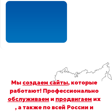
Мы
создаем сайты
, которые
работают! Профессионально
обслуживаем
и
продвигаем
их
, а также по всей России и