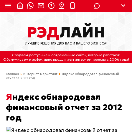
8 (924) 311-3435
РЭД
ЛАЙН
8 (800) 550-9899
(с 2:30 до 11:30 по
Мск)
ЛУЧШИЕ РЕШЕНИЯ ДЛЯ ВАС И ВАШЕГО БИЗНЕСА!
Бесплатно по России
Создаем доступные и современные сайты
, которые работают!
(4212) 658-653
Обслуживаем
и
эффективно продвигаем интернет-проекты
с 2006 года!
(4212) 637-673
Главная
Интернет-маркетинг
Яндекс обнародовал финансовый
отчет за 2012 год
Хабаровск, ул.Гамарника, 64
Яндекс обнародовал
Отдельный вход \ Левый торец здания
Пн-пт. с 9:30 до 18:30 (по Хбк)
финансовый отчет за 2012
год
info@lred.ru
Все контакты