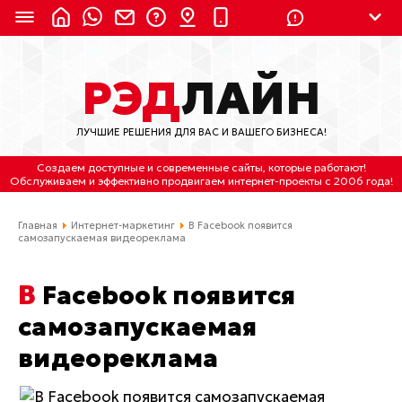
8 (924) 311-3435
РЭД
ЛАЙН
8 (800) 550-9899
(с 2:30 до 11:30 по
Мск)
ЛУЧШИЕ РЕШЕНИЯ ДЛЯ ВАС И ВАШЕГО БИЗНЕСА!
Бесплатно по России
Создаем доступные и современные сайты
, которые работают!
(4212) 658-653
Обслуживаем
и
эффективно продвигаем интернет-проекты
с 2006 года!
(4212) 637-673
Главная
Интернет-маркетинг
В Facebook появится
самозапускаемая видеореклама
Хабаровск, ул.Гамарника, 64
В Facebook появится
Отдельный вход \ Левый торец здания
Пн-пт. с 9:30 до 18:30 (по Хбк)
самозапускаемая
видеореклама
info@lred.ru
Все контакты