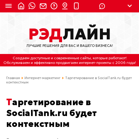
8 (924) 311-3435
РЭД
ЛАЙН
8 (800) 550-9899
(с 2:30 до 11:30 по
Мск)
ЛУЧШИЕ РЕШЕНИЯ ДЛЯ ВАС И ВАШЕГО БИЗНЕСА!
Бесплатно по России
Создаем доступные и современные сайты
, которые работают!
(4212) 658-653
Обслуживаем
и
эффективно продвигаем интернет-проекты
с 2006 года!
(4212) 637-673
Главная
Интернет-маркетинг
Таргетирование в SocialTank.ru будет
контекстным
Хабаровск, ул.Гамарника, 64
Таргетирование в
Отдельный вход \ Левый торец здания
Пн-пт. с 9:30 до 18:30 (по Хбк)
SocialTank.ru будет
контекстным
info@lred.ru
Все контакты