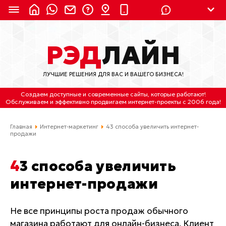
8 (924) 311-3435
РЭД
ЛАЙН
8 (800) 550-9899
(с 2:30 до 11:30 по
Мск)
ЛУЧШИЕ РЕШЕНИЯ ДЛЯ ВАС И ВАШЕГО БИЗНЕСА!
Бесплатно по России
Создаем доступные и современные сайты
, которые работают!
(4212) 658-653
Обслуживаем
и
эффективно продвигаем интернет-проекты
с 2006 года!
(4212) 637-673
Главная
Интернет-маркетинг
43 способа увеличить интернет-
продажи
Хабаровск, ул.Гамарника, 64
43 способа увеличить
Отдельный вход \ Левый торец здания
Пн-пт. с 9:30 до 18:30 (по Хбк)
интернет-продажи
info@lred.ru
Не все принципы роста продаж обычного
магазина работают для онлайн-бизнеса. Клиент
Все контакты