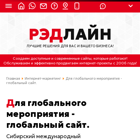
8 (924) 311-3435
РЭД
ЛАЙН
8 (800) 550-9899
(с 2:30 до 11:30 по
Мск)
ЛУЧШИЕ РЕШЕНИЯ ДЛЯ ВАС И ВАШЕГО БИЗНЕСА!
Бесплатно по России
Создаем доступные и современные сайты
, которые работают!
(4212) 658-653
Обслуживаем
и
эффективно продвигаем интернет-проекты
с 2006 года!
(4212) 637-673
Главная
Интернет-маркетинг
Для глобального мероприятия -
глобальный сайт.
Хабаровск, ул.Гамарника, 64
Для глобального
Отдельный вход \ Левый торец здания
Пн-пт. с 9:30 до 18:30 (по Хбк)
мероприятия -
глобальный сайт.
info@lred.ru
Сибирский международный
Все контакты