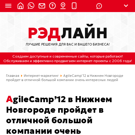
8 (924) 311-3435
РЭД
ЛАЙН
8 (800) 550-9899
(с 2:30 до 11:30 по
Мск)
ЛУЧШИЕ РЕШЕНИЯ ДЛЯ ВАС И ВАШЕГО БИЗНЕСА!
Бесплатно по России
Создаем доступные и современные сайты
, которые работают!
(4212) 658-653
Обслуживаем
и
эффективно продвигаем интернет-проекты
с 2006 года!
(4212) 637-673
Главная
Интернет-маркетинг
AgileCamp’12 в Нижнем Новгороде
пройдет в отличной большой компании очень интересных людей
Хабаровск, ул.Гамарника, 64
AgileCamp’12 в Нижнем
Отдельный вход \ Левый торец здания
Пн-пт. с 9:30 до 18:30 (по Хбк)
Новгороде пройдет в
отличной большой
info@lred.ru
компании очень
Все контакты