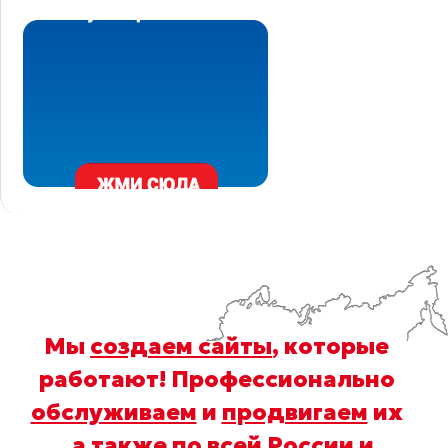
Мы
создаем сайты
, которые
работают! Профессионально
обслуживаем
и
продвигаем
их
, а также по всей России и