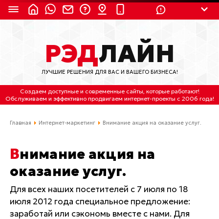
8 (924) 311-3435
РЭД
ЛАЙН
8 (800) 550-9899
(с 2:30 до 11:30 по
Мск)
ЛУЧШИЕ РЕШЕНИЯ ДЛЯ ВАС И ВАШЕГО БИЗНЕСА!
Бесплатно по России
Создаем доступные и современные сайты
, которые работают!
(4212) 658-653
Обслуживаем
и
эффективно продвигаем интернет-проекты
с 2006 года!
(4212) 637-673
Главная
Интернет-маркетинг
Внимание акция на оказание услуг.
Хабаровск, ул.Гамарника, 64
Внимание акция на
Отдельный вход \ Левый торец здания
оказание услуг.
Пн-пт. с 9:30 до 18:30 (по Хбк)
Для всех наших посетителей с 7 июля по 18
info@lred.ru
июля 2012 года специальное предложение:
заработай или сэкономь вместе с нами. Для
Все контакты