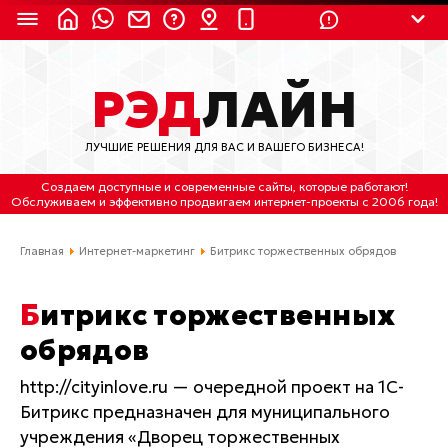
8 (924) 311-3435
РЭД
ЛАЙН
8 (800) 550-9899
(с 2:30 до 11:30 по
Мск)
ЛУЧШИЕ РЕШЕНИЯ ДЛЯ ВАС И ВАШЕГО БИЗНЕСА!
Бесплатно по России
Создаем доступные и современные сайты
, которые работают!
(4212) 658-653
Обслуживаем
и
эффективно продвигаем интернет-проекты
с 2006 года!
(4212) 637-673
Главная
Интернет-маркетинг
Битрикс торжественных обрядов
Хабаровск, ул.Гамарника, 64
Битрикс торжественных
Отдельный вход \ Левый торец здания
обрядов
Пн-пт. с 9:30 до 18:30 (по Хбк)
http://cityinlove.ru — очередной проект на 1С-
info@lred.ru
Битрикс предназначен для муниципального
учреждения «Дворец торжественных
Все контакты