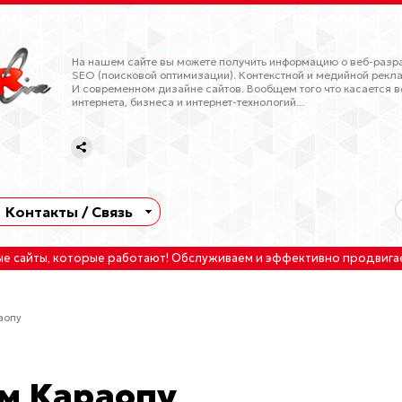
На нашем сайте вы можете получить информацию о веб-разра
SEO (поисковой оптимизации). Контекстной и медийной рекла
И современном дизайне сайтов. Вообщем того что касается в
интернета, бизнеса и интернет-технологий...
Контакты / Связь
ые сайты
, которые работают!
Обслуживаем
и
эффективно продвига
аопу
ем Караопу