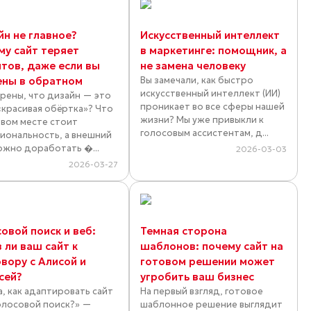
йн не главное?
Искусственный интеллект
му сайт теряет
в маркетинге: помощник, а
нтов, даже если вы
не замена человеку
ены в обратном
Вы замечали, как быстро
искусственный интеллект (ИИ)
ерены, что дизайн — это
проникает во все сферы нашей
«красивая обёртка»? Что
жизни? Мы уже привыкли к
рвом месте стоит
голосовым ассистентам, д...
иональность, а внешний
ожно доработать �...
2026-03-03
2026-03-27
овой поиск и веб:
Темная сторона
 ли ваш сайт к
шаблонов: почему сайт на
вору с Алисой и
готовом решении может
сей?
угробить ваш бизнес
а, как адаптировать сайт
На первый взгляд, готовое
олосовой поиск?» —
шаблонное решение выглядит