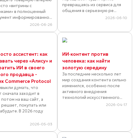
превращаясь из сервиса для
осто «витрины с
общения в серьезную ре...
нками» в полноценный
умент информированно...
2026-06-10
2026-06-26
осто ассистент: как
ИИ‑контент против
авать через «Алису» и
человека: как найти
ратить ИИ в своего
золотую середину
ного продавца -
За последние несколько лет
мир создания контента сильно
ex Commerce Protocol
изменился, особенно после
ивыкли думать, что
активного внедрения
т сначала заходит в
технологий искусственного...
 потом на ваш сайт, а
2026-04-17
 решает, покупать или
Забудьте. В 2026 году
.
2026-05-03