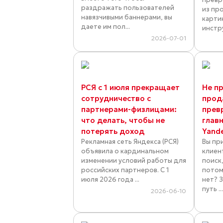
раздражать пользователей
из пр
навязчивыми баннерами, вы
карти
даете им пол...
инстр
2026-07-01
РСЯ с 1 июля прекращает
Не пр
сотрудничество с
прод
партнерами-физлицами:
прев
что делать, чтобы не
глав
потерять доход
Yand
Рекламная сеть Яндекса (РСЯ)
Вы пр
объявила о кардинальном
клиен
изменении условий работы для
поиск,
российских партнеров. С 1
потом
июля 2026 года ...
нет? 
путь ..
2026-06-10