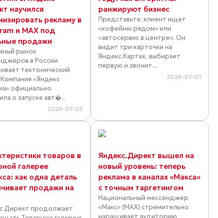
кт научился
ранжируют бизнес
мизировать рекламу в
Представьте: клиент ищет
«кофейню рядом» или
gram и MAX под
«автосервис в центре». Он
ьные продажи
видит три карточки на
мный рынок
Яндекс.Картах, выбирает
нджеров в России
первую и звонит....
ивает тектонический
2026-07-01
. Компания «Яндекс
ма» официально
ла о запуске авт�...
2026-07-03
ктеристики товаров в
Яндекс.Директ вышел на
рной галерее
новый уровень: теперь
кса: как одна деталь
реклама в каналах «Макса»
ичивает продажи на
с точным таргетингом
Национальный мессенджер
«Макс» (MAX) стремительно
с Директ продолжает
наращивает аудиторию,
ащать Товарную галерею