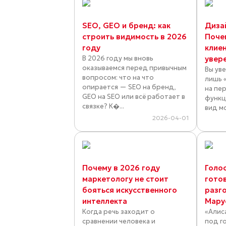
SEO, GEO и бренд: как
Диза
строить видимость в 2026
Поче
году
клие
В 2026 году мы вновь
увер
оказываемся перед привычным
Вы ув
вопросом: что на что
лишь 
опирается — SEO на бренд,
на пе
GEO на SEO или всё работает в
функц
связке? К�...
вид м
2026-04-01
Почему в 2026 году
Голос
маркетологу не стоит
готов
бояться искусственного
разго
интеллекта
Мару
Когда речь заходит о
«Алис
сравнении человека и
под г