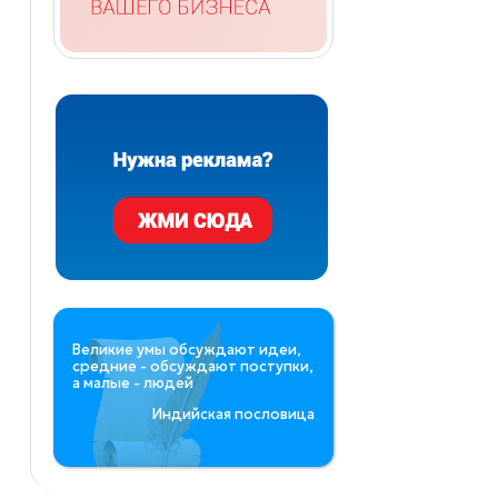
Великие умы обсуждают идеи,
средние - обсуждают поступки,
а малые - людей
Индийская пословица