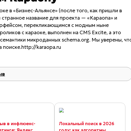
оке в «Бизнес-Альянсе» (после того, как пришли в
и странное название для проекта — «Караопа» и
ерфейсом, перекликающимся с модным ныне
оликов с караоке, выполнен на CMS Excite, а это
семантики микроданных schema.org. Мы уверены, чт
поиске.http://karaopa.ru
ыв
ыв в инфлюенс-
Локальный поиск в 2026
етинге: Яндекс
году: как алгоритмы