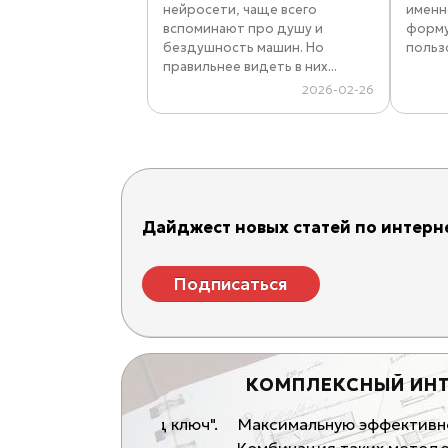
нейросети, чаще всего
именн
вспоминают про душу и
форму
бездушность машин. Но
пользо
правильнее видеть в них...
2026-02-26
Дайджест новых статей по интерне
Подписаться
ЛЮЧ"!
КОМПЛЕКСНЫЙ ИНТЕРНЕТ
говли) "под ключ".
Максимальную эффективность дает
блей
Комбинация таких методов и назы