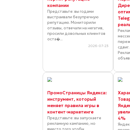
компании
Дире
Представьте: вы годами
опти
выстраивали безупречную
Tele
репутацию. Мониторили
реал
отзывы, отвечали на негатив,
Рекла
просили довольных клиентов
мессе
оста�...
переж
2026-07-23
сдвиг
Рекла
объяви
ПромоСтраницы Яндекса:
Хара
инструмент, который
Това
меняет правила игры в
Янде
контент-маркетинге
увел
Представьте: вы запускаете
4%
рекламную кампанию, но
Яндек
вместо того чтобы
превр