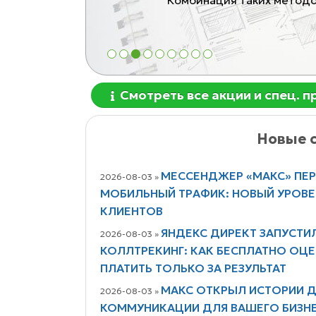
от 1
1
2
3
4
5
6
7
8
9
Смотреть все акции и спец. 
Новые с
МЕССЕНДЖЕР «МАКС» ПЕ
2026-08-03 »
МОБИЛЬНЫЙ ТРАФИК: НОВЫЙ УРОВ
КЛИЕНТОВ
ЯНДЕКС ДИРЕКТ ЗАПУСТИ
2026-08-03 »
КОЛЛТРЕКИНГ: КАК БЕСПЛАТНО ОЦЕ
ПЛАТИТЬ ТОЛЬКО ЗА РЕЗУЛЬТАТ
МАКС ОТКРЫЛ ИСТОРИИ Д
2026-08-03 »
КОММУНИКАЦИИ ДЛЯ ВАШЕГО БИЗН