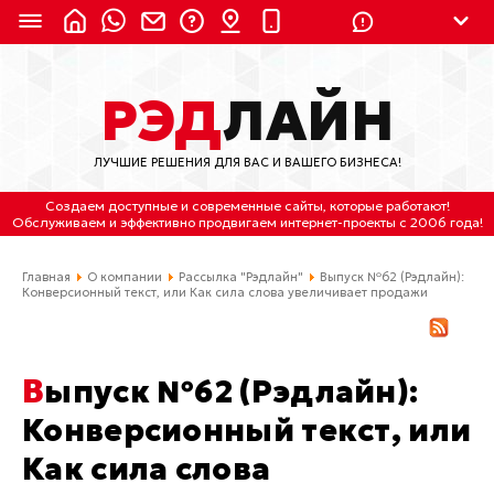
8 (924) 311-3435
РЭД
ЛАЙН
8 (800) 550-9899
(с 2:30 до 11:30 по
Мск)
ЛУЧШИЕ РЕШЕНИЯ ДЛЯ ВАС И ВАШЕГО БИЗНЕСА!
Бесплатно по России
Создаем доступные и современные сайты
, которые работают!
(4212) 658-653
Обслуживаем
и
эффективно продвигаем интернет-проекты
с 2006 года!
(4212) 637-673
Главная
О компании
Рассылка "Рэдлайн"
Выпуск №62 (Рэдлайн):
Конверсионный текст, или Как сила слова увеличивает продажи
Хабаровск, ул.Гамарника, 64
Отдельный вход \ Левый торец здания
Выпуск №62 (Рэдлайн):
Пн-пт. с 9:30 до 18:30 (по Хбк)
Конверсионный текст, или
info@lred.ru
Как сила слова
Все контакты