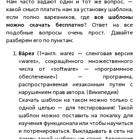
Нам часто задают один и тот же вопрос, —
какой смысл платить нам за установку шаблона,
если полно варезников, где
все шаблоны
можно скачать бесплатно
? Ответ на все
подобные вопросы очень прост. Давайте
разберем его по пунктам:
Ва́рез
(1=англ. warez — сленговая версия
«wares», сокращённого множественного
числа от «software» — «программное
обеспечение») — программа,
распространяемая незаконным путем с
нарушением прав автора. (Википедия)
Скачать шаблон на таком можно только с
одной целью — для тестирования! Такой
шаблон можно поставить на локалку для
изучения функционала или чтобы научиться
и потренироваться. Выкладывать в сеть на
домен такой шаблон не стоит. Авторские