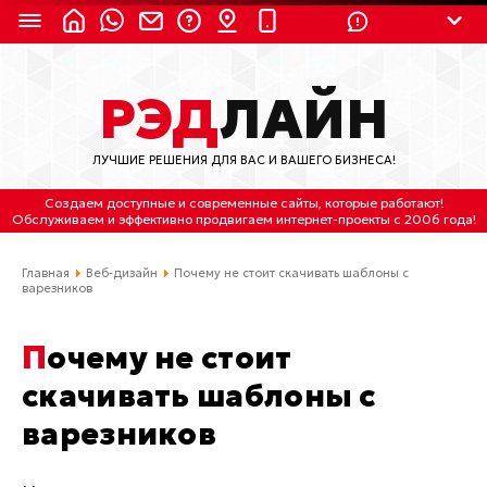
8 (924) 311-3435
РЭД
ЛАЙН
8 (800) 550-9899
(с 2:30 до 11:30 по
Мск)
ЛУЧШИЕ РЕШЕНИЯ ДЛЯ ВАС И ВАШЕГО БИЗНЕСА!
Бесплатно по России
Создаем доступные и современные сайты
, которые работают!
(4212) 658-653
Обслуживаем
и
эффективно продвигаем интернет-проекты
с 2006 года!
(4212) 637-673
Главная
Веб-дизайн
Почему не стоит скачивать шаблоны с
варезников
Хабаровск, ул.Гамарника, 64
Почему не стоит
Отдельный вход \ Левый торец здания
Пн-пт. с 9:30 до 18:30 (по Хбк)
скачивать шаблоны с
варезников
info@lred.ru
Все контакты