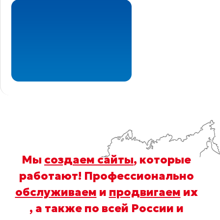
Мы
создаем сайты
, которые
работают! Профессионально
обслуживаем
и
продвигаем
их
, а также по всей России и