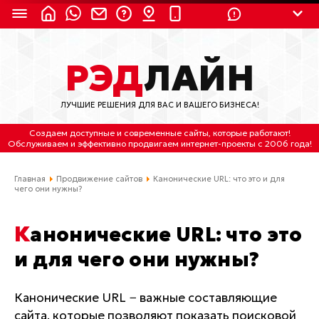
8 (924) 311-3435
РЭД
ЛАЙН
8 (800) 550-9899
(с 2:30 до 11:30 по
Мск)
ЛУЧШИЕ РЕШЕНИЯ ДЛЯ ВАС И ВАШЕГО БИЗНЕСА!
Бесплатно по России
Создаем доступные и современные сайты
, которые работают!
(4212) 658-653
Обслуживаем
и
эффективно продвигаем интернет-проекты
с 2006 года!
(4212) 637-673
Главная
Продвижение сайтов
Канонические URL: что это и для
чего они нужны?
Хабаровск, ул.Гамарника, 64
Канонические URL: что это
Отдельный вход \ Левый торец здания
Пн-пт. с 9:30 до 18:30 (по Хбк)
и для чего они нужны?
info@lred.ru
Канонические URL − важные составляющие
сайта, которые позволяют показать поисковой
Все контакты