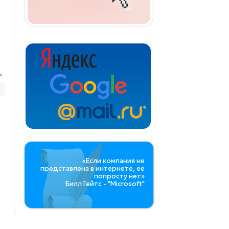
«Если компания не
представлена в интернете, ее
попросту нет»
Билл Гейтс - "Microsoft"