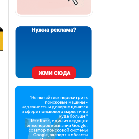
"Не пытайтесь перехитрить
поисковые машины -
надежность и доверие ценятся
в сфере поискового маркетинга
куда больше."
Мэт Катс, один из ведущих
инженеров компании Google,
соавтор поисковой системы
Google, эксперт в области