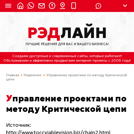
8 (924) 311-3435
РЭД
ЛАЙН
8 (800) 550-9899
(с 2:30 до 11:30 по
Мск)
ЛУЧШИЕ РЕШЕНИЯ ДЛЯ ВАС И ВАШЕГО БИЗНЕСА!
Бесплатно по России
Создаем доступные и современные сайты
, которые работают!
(4212) 658-653
Обслуживаем
и
эффективно продвигаем интернет-проекты
с 2006 года!
(4212) 637-673
Главная
Маркетинг
Управление проектами по методу Критической
цепи
Хабаровск, ул.Гамарника, 64
Управление проектами по
Отдельный вход \ Левый торец здания
Пн-пт. с 9:30 до 18:30 (по Хбк)
методу Критической цепи
info@lred.ru
Источник:
http://www.toccviablevision.biz/chain2.html
Все контакты