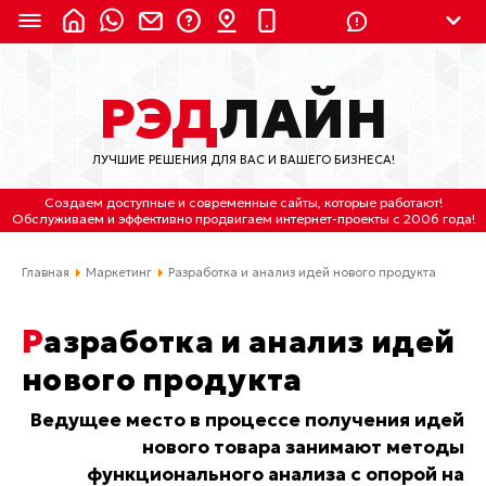
8 (924) 311-3435
РЭД
ЛАЙН
8 (800) 550-9899
(с 2:30 до 11:30 по
Мск)
ЛУЧШИЕ РЕШЕНИЯ ДЛЯ ВАС И ВАШЕГО БИЗНЕСА!
Бесплатно по России
Создаем доступные и современные сайты
, которые работают!
(4212) 658-653
Обслуживаем
и
эффективно продвигаем интернет-проекты
с 2006 года!
(4212) 637-673
Главная
Маркетинг
Разработка и анализ идей нового продукта
Хабаровск, ул.Гамарника, 64
Разработка и анализ идей
Отдельный вход \ Левый торец здания
нового продукта
Пн-пт. с 9:30 до 18:30 (по Хбк)
Ведущее место в процессе получения идей
info@lred.ru
нового товара занимают методы
функционального анализа с опорой на
Все контакты