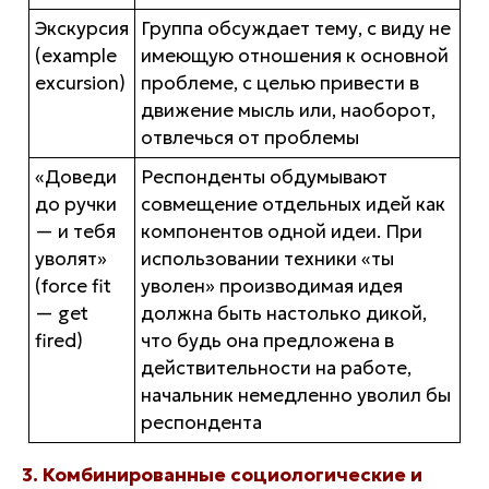
Экскурсия
Группа обсуждает тему, с виду не
(example
имеющую отношения к основной
excursion)
проблеме, с целью привести в
движение мысль или, наоборот,
отвлечься от проблемы
«Доведи
Респонденты обдумывают
до ручки
совмещение отдельных идей как
— и тебя
компонентов одной идеи. При
уволят»
использовании техники «ты
(force fit
уволен» производимая идея
— get
должна быть настолько дикой,
fired)
что будь она предложена в
действительности на работе,
начальник немедленно уволил бы
респондента
3. Комбинированные социологические и