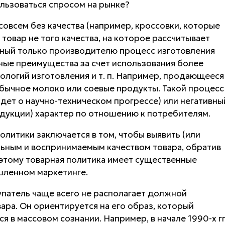
ользоваться спросом на рынке?
 совсем без качества (например, кроссовки, которые
 товар не того качества, на которое рассчитывает
стный только производителю процесс изготовления
ные преимущества за счет использования более
логий изготовления и т. п. Например, продающееся
бычное молоко или соевые продукты. Такой процесс
идет о научно-техническом прогрессе) или негативны
одукции) характер по отношению к потребителям.
олитики заключается в том, чтобы
выявить (или
ьным и воспринимаемым качеством товара
, обратив
оэтому товарная политика имеет существенные
шленном маркетинге.
патель чаще всего не располагает должной
ара. Он ориентируется на его образ, который
я в массовом сознании. Например, в начале 1990-х гг