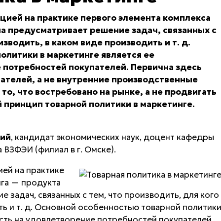
ацией на практике первого элемента комплекса
на предусматривает решение задач, связанных с
изводить, в каком виде производить и т. д.
олитики в маркетинге является ее
 потребностей покупателей. Первична здесь
ателей, а не внутренние производственные
о, что востребовано на рынке, а не продвигать
й принцип товарной политики в маркетинге.
кий
, кандидат экономических наук, доцент кафедры
ВЗФЭИ (филиал в г. Oмcкe).
ией на практике
нга — продукта
е задач, связанных с тем, что производить, для кого
ть и т. д. Основной особенностью товарной политик
ость на удовлетворение потребностей покупателей.