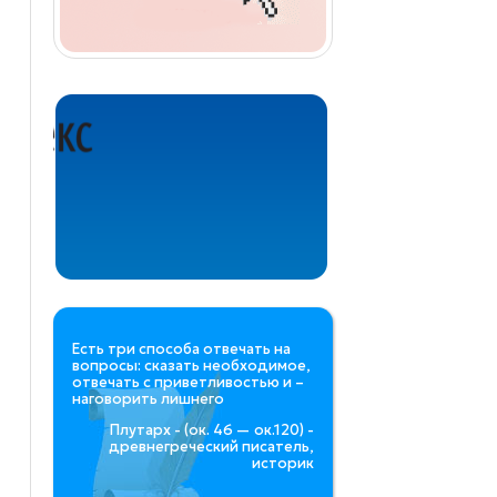
Есть три способа отвечать на
вопросы: сказать необходимое,
отвечать с приветливостью и –
наговорить лишнего
Плутарх - (ок. 46 — ок.120) -
древнегреческий писатель,
историк