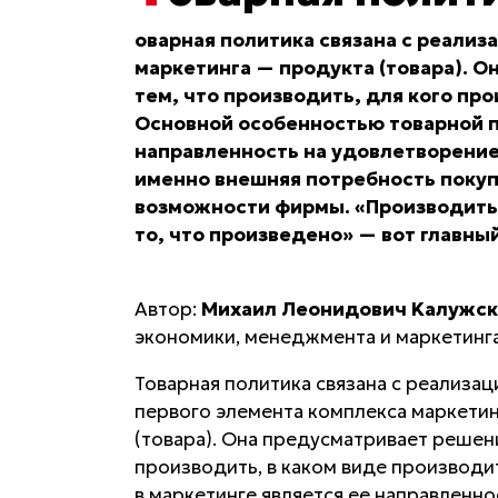
оварная политика связана с реализ
маркетинга — продукта (товара). О
тем, что производить, для кого про
Основной особенностью товарной п
направленность на удовлетворение
именно внешняя потребность покуп
возможности фирмы. «Производить т
то, что произведено» — вот главны
Автор:
Mиxaил Лeoнидoвич Kaлужc
экономики, менеджмента и маркетинга 
Товарная политика связана с реализац
первого элемента комплекса маркети
(товара). Она предусматривает решени
производить, в каком виде производи
в маркетинге является ее направленн