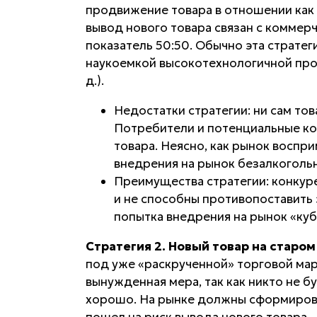
продвижение товара в отношении как п
вывод нового товара связан с комме
показатель 50:50. Обычно эта страте
наукоемкой высокотехнологичной прод
д.).
Недостатки стратегии:
ни сам тов
Потребители и потенциальные ко
товара. Неясно, как рынок воспр
внедрения на рынок безалкогольн
Преимущества стратегии:
конкуре
и не способны противопоставить
попытка внедрения на рынок «куб
Стратегия 2. Новый товар на старом
под уже «раскрученной» торговой мар
вынужденная мера, так как никто не б
хорошо. На рынке должны сформирова
пошел на риск вывода нового товара.