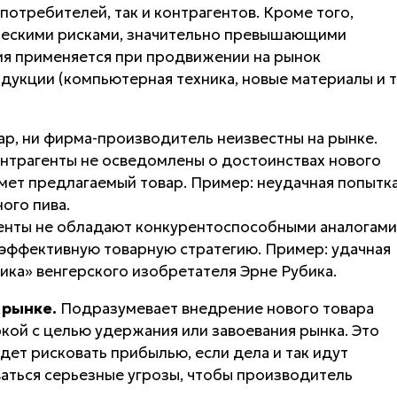
отребителей, так и контрагентов. Кроме того,
рческими рисками, значительно превышающими
гия применяется при продвижении на рынок
укции (компьютерная техника, новые материалы и т
ар, ни фирма-производитель неизвестны на рынке.
нтрагенты не осведомлены о достоинствах нового
имет предлагаемый товар. Пример: неудачная попытк
ого пива.
нты не обладают конкурентоспособными аналогами
 эффективную товарную стратегию. Пример: удачная
ика» венгерского изобретателя Эрне Рубика.
 рынке.
Подразумевает внедрение нового товара
кой с целью удержания или завоевания рынка. Это
удет рисковать прибылью, если дела и так идут
ться серьезные угрозы, чтобы производитель