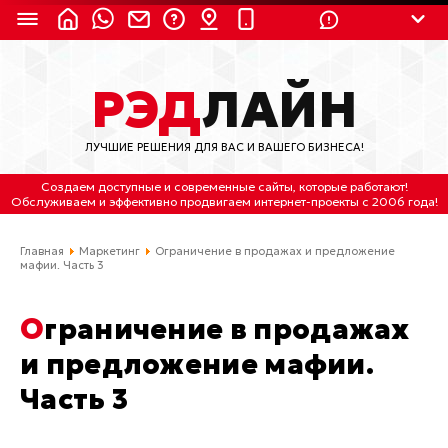
8 (924) 311-3435
РЭД
ЛАЙН
8 (800) 550-9899
(с 2:30 до 11:30 по
Мск)
ЛУЧШИЕ РЕШЕНИЯ ДЛЯ ВАС И ВАШЕГО БИЗНЕСА!
Бесплатно по России
Создаем доступные и современные сайты
, которые работают!
(4212) 658-653
Обслуживаем
и
эффективно продвигаем интернет-проекты
с 2006 года!
(4212) 637-673
Главная
Маркетинг
Ограничение в продажах и предложение
мафии. Часть 3
Хабаровск, ул.Гамарника, 64
Ограничение в продажах
Отдельный вход \ Левый торец здания
Пн-пт. с 9:30 до 18:30 (по Хбк)
и предложение мафии.
Часть 3
info@lred.ru
Все контакты