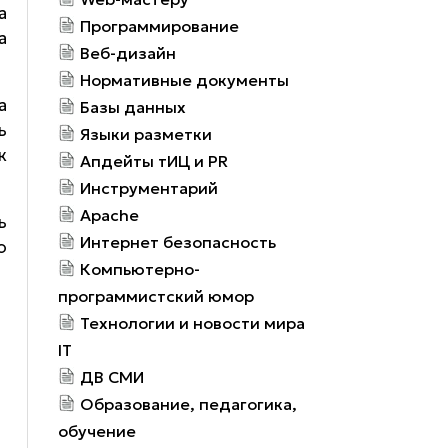
а
Программирование
а
Веб-дизайн
Нормативные документы
а
Базы данных
ь
Языки разметки
к
Апдейты тИЦ и PR
Инструментарий
Apache
ь
Интернет безопасность
о
Компьютерно-
программистский юмор
Технологии и новости мира
IT
ДВ СМИ
Образование, педагогика,
обучение