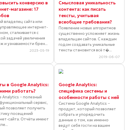
повысить конверсию в
Смысловая уникальность
рнет-магазине: 17
контента: как писать
обов
тексты, учитывая
й владелец сайта или
всеобщие требования?
 управляющее интернет-
Появление новых алгоритмов
ином, сталкивается с
существенно усложняет жизнь
кой задачей увеличения
владельцам сайтов. С каждым
ж и узнаваемости брен...
годом создавать уникальные
тексты становится всё т�...
2023-05-19
2019-06-07
ы в Google Analytics:
Google Analytics:
 ними работать?
специфика системы и
 Analytics − полезный
особенности работы с ней
функциональный сервис,
Система Google Analytics −
ый позволяет получить
продукт, который позволяет
стику посещений
собрать и упорядочить
нет-сайта. Отчёты имеют
данные о том, как именно
пе...
ведут себя гости на вашем