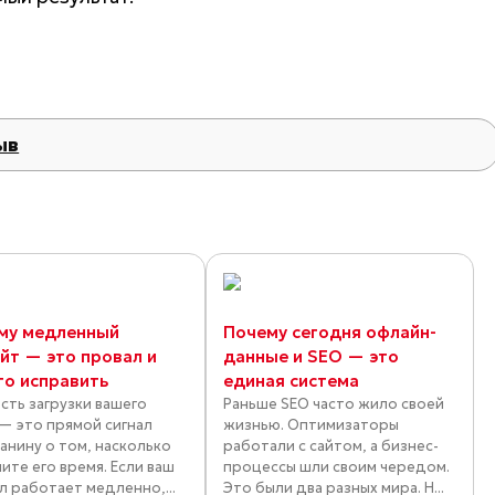
ыв
му медленный
Почему сегодня офлайн-
айт — это провал и
данные и SEO — это
то исправить
единая система
сть загрузки вашего
Раньше SEO часто жило своей
 — это прямой сигнал
жизнью. Оптимизаторы
анину о том, насколько
работали с сайтом, а бизнес-
ите его время. Если ваш
процессы шли своим чередом.
л работает медленно,...
Это были два разных мира. Н...