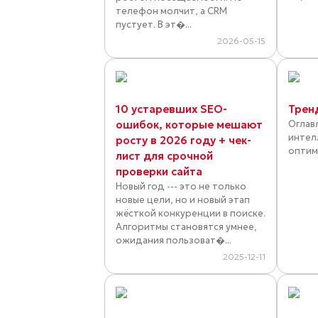
телефон молчит, а CRM
пустует. В эт�...
2026-05-15
10 устаревших SEO-
Трен
ошибок, которые мешают
Оглав
интел
росту в 2026 году + чек-
оптими
лист для срочной
проверки сайта
Новый год --- это не только
новые цели, но и новый этап
жёсткой конкуренции в поиске.
Алгоритмы становятся умнее,
ожидания пользоват�...
2025-12-11