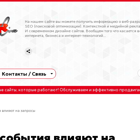
На нашем сайте вы можете получить информацию о веб-разра
SEO (поисковой оптимизации). Контекстной и медийной рекла
И современном дизайне сайтов. Вообщем того что касается в
интернета, бизнеса и интернет-технологий...
Контакты / Связь
ые сайты
, которые работают!
Обслуживаем
и
эффективно продвига
я влияют на запросы
 события влияют на