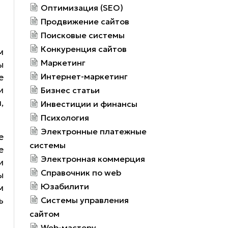
Оптимизация (SEO)
Продвижение сайтов
Поисковые системы
Конкуренция сайтов
м
Маркетинг
ы
Интернет-маркетинг
е
и
Бизнес статьи
,
Инвестиции и финансы
Психология
Электронные платежные
е
системы
е
Электронная коммерция
и
Справочник по web
ы
Юзабилити
м
ь
Системы управления
сайтом
Web-мастеру