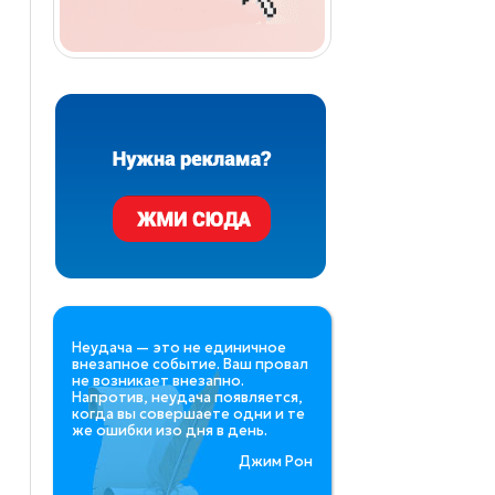
Неудача — это не единичное
внезапное событие. Ваш провал
не возникает внезапно.
Напротив, неудача появляется,
когда вы совершаете одни и те
же ошибки изо дня в день.
Джим Рон