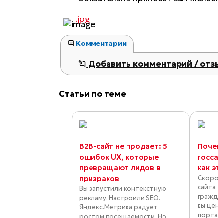
.jpg
Комментарии
Добавить комментарий / отз
Статьи по теме
B2B-сайт не продает: 5
Поче
ошибок UX, которые
госс
превращают лидов в
как э
призраков
Скоро
сайта
Вы запустили контекстную
гражд
рекламу. Настроили SEO.
вы цен
Яндекс.Метрика радует
порта
ростом посещаемости. Но