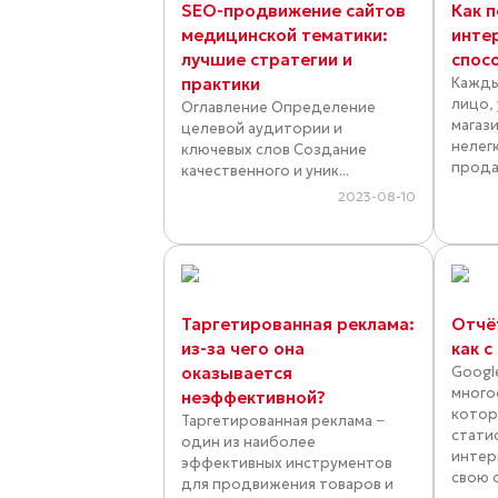
SEO-продвижение сайтов
Как 
медицинской тематики:
инте
лучшие стратегии и
спос
практики
Кажды
лицо,
Оглавление Определение
магаз
целевой аудитории и
нелег
ключевых слов Создание
прода
качественного и уник...
2023-08-10
Таргетированная реклама:
Отчёт
из-за чего она
как с
оказывается
Google
много
неэффективной?
котор
Таргетированная реклама −
стати
один из наиболее
интер
эффективных инструментов
свою с
для продвижения товаров и