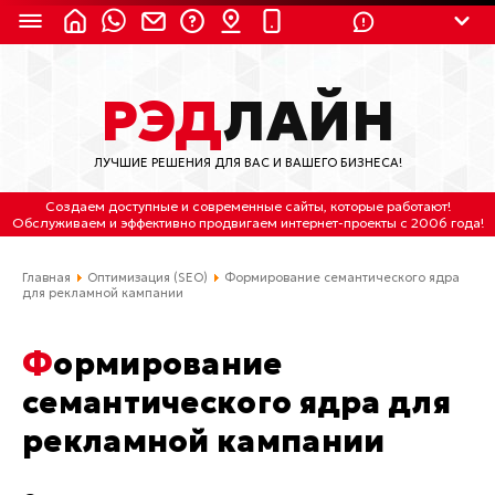
8 (924) 311-3435
РЭД
ЛАЙН
8 (800) 550-9899
(с 2:30 до 11:30 по
Мск)
ЛУЧШИЕ РЕШЕНИЯ ДЛЯ ВАС И ВАШЕГО БИЗНЕСА!
Бесплатно по России
Создаем доступные и современные сайты
, которые работают!
(4212) 658-653
Обслуживаем
и
эффективно продвигаем интернет-проекты
с 2006 года!
(4212) 637-673
Главная
Оптимизация (SEO)
Формирование семантического ядра
для рекламной кампании
Хабаровск, ул.Гамарника, 64
Формирование
Отдельный вход \ Левый торец здания
Пн-пт. с 9:30 до 18:30 (по Хбк)
семантического ядра для
рекламной кампании
info@lred.ru
Все контакты