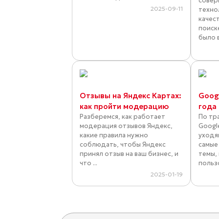
совер
2025-09-11
техно
качес
поиск
было 
Отзывы на Яндекс Картах:
Goog
как пройти модерацию
года 
Разберемся, как работает
По тр
модерация отзывов Яндекс,
Googl
какие правила нужно
уходя
соблюдать, чтобы Яндекс
самые
принял отзыв на ваш бизнес, и
темы,
что ...
польз
2025-01-19