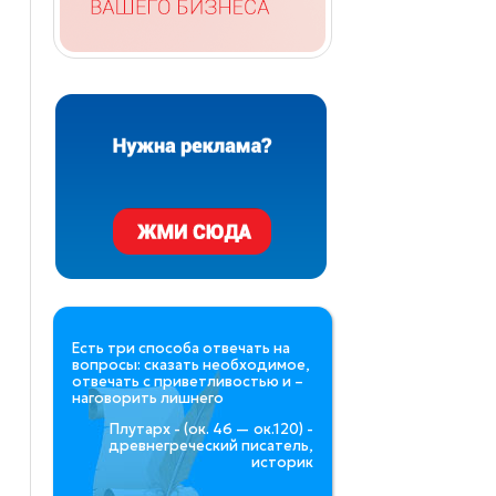
Есть три способа отвечать на
вопросы: сказать необходимое,
отвечать с приветливостью и –
наговорить лишнего
Плутарх - (ок. 46 — ок.120) -
древнегреческий писатель,
историк