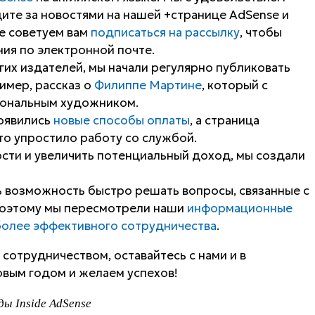
те за новостями на нашей +странице AdSense и
же советуем вам
подписаться на рассылку
, чтобы
ия по электронной почте.
угих издателей, мы начали регулярно публиковать
имер, рассказ о
Филиппе Мартине
, который с
иональным художником.
оявились
новые способы оплаты
, а страница
что упростило работу со службой.
ти и увеличить потенциальный доход, мы создали
ь возможность быстро решать вопросы, связанные с
Поэтому мы пересмотрели наши
информационные
более эффективного сотрудничества
.
сотрудничеством, оставайтесь с нами и в
овым годом и желаем успехов!
ы Inside AdSense