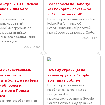
оСтраницы Яндекса:
Геозапросы по-новому:
акое и для чего
как покорить локальное
ит
SEO с помощью ИИ
Страницы — это
В статье рассказываем о кейсе
ализированный
Kokoc Performance об
мный инструмент от
использовании нейросетей
са, созданный для
при сборе геозапросов. Со�...
тивного продвижения
2025-11-19
в и услуг в ...
2025-12-02
ы с качественным
Почему страницы не
ентом смогут
индексируются Google:
чать больше трафика
три типа проблем
е обновления
В статье рассказываем о
проблемах, связанных со
ритмов в Поиске
статусом «Не
кса
проиндексировано» в Google
с активно работает над
Search Console. Содержание ...