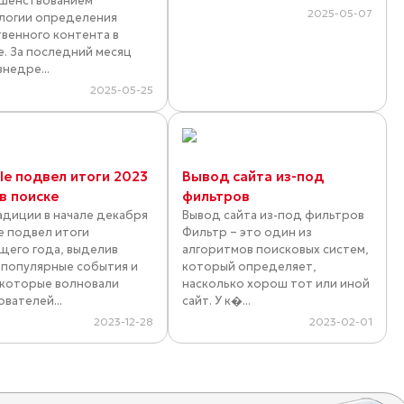
шенствованием
2025-05-07
логии определения
твенного контента в
е. За последний месяц
внедре...
2025-05-25
le подвел итоги 2023
Вывод сайта из-под
в поиске
фильтров
адиции в начале декабря
Вывод сайта из-под фильтров
e подвел итоги
Фильтр – это один из
щего года, выделив
алгоритмов поисковых систем,
 популярные события и
который определяет,
 которые волновали
насколько хорош тот или иной
ователей...
сайт. У к�...
2023-12-28
2023-02-01