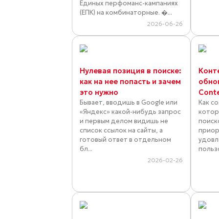
Единых перфоманс-кампаниях
(ЕПК) на комбинаторные. �...
2026-06-26
Нулевая позиция в поиске:
Конт
как на нее попасть и зачем
обно
это нужно
Cont
Бывает, вводишь в Google или
Как с
«Яндекс» какой-нибудь запрос
котор
и первым делом видишь не
поиск
список ссылок на сайты, а
приор
готовый ответ в отдельном
удовл
бл...
польз
2026-02-26