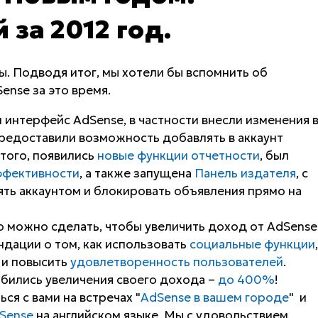
за 2012 год.
. Подводя итог, мы хотели бы вспомнить об
ense за это время.
 интерфейс AdSense, в частности внесли изменения 
редоставили возможность добавлять в аккаунт
 того, появились
новые функции отчетности
, был
ффективности
, а также запущена
Панель издателя
, с
ь аккаунтом и блокировать объявления прямо на
о можно сделать, чтобы увеличить доход от AdSense
дации о том, как использовать
социальные функции
,
и повысить
удовлетворенность пользователей
.
обились увеличения своего дохода –
до 400%
!
ся с вами на встречах "
AdSense в вашем городе
" и
Sense
на английском языке. Мы с удовольствием