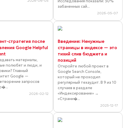
2026-06-05
Исследования показали: 30%
забаненных сай...
2026-05-07
ент-стратегия после
Введение: Ненужные
вления Google Helpful
страницы в индексе — это
ent
тихий слив бюджета и
оздавать материалы,
позиций
ые полюбят и люди, и
Откройте любой проект в
овики? Главный
Google Search Console,
итет Google —
который не проходил
етворение запросов
регулярный техаудит. В 9 из 10
о�...
случаев в разделе
«Индексирование» →
2026-02-12
«Страни�...
2025-12-17