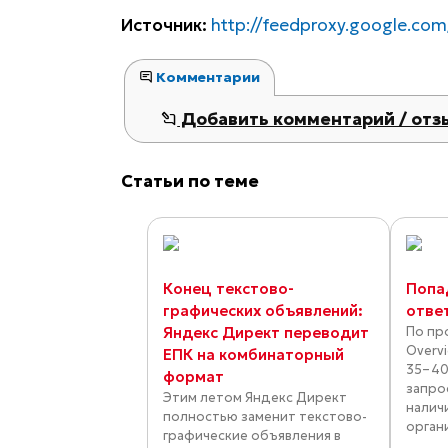
Источник:
http://feedproxy.google.co
Комментарии
Добавить комментарий / отз
Статьи по теме
Конец текстово-
Попа
графических объявлений:
отве
Яндекс Директ переводит
По про
Overv
ЕПК на комбинаторный
35–40
формат
запро
Этим летом Яндекс Директ
налич
полностью заменит текстово-
орган
графические объявления в