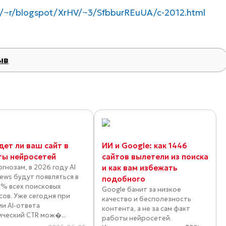
m/~r/blogspot/XrHV/~3/SfbburREuUA/c-2012.html
ыв
дет ли ваш сайт в
ИИ и Google: как 1446
ты нейросетей
сайтов вылетели из поиска
гнозам, в 2026 году AI
и как вам избежать
iews будут появляться в
подобного
% всех поисковых
Google банит за низкое
сов. Уже сегодня при
качество и бесполезность
ии AI-ответа
контента, а не за сам факт
ический CTR мож�...
работы нейросетей.