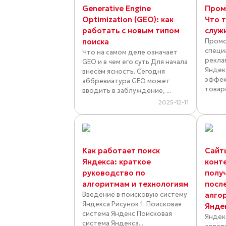
Generative Engine
Пром
Optimization (GEO): как
Что т
работать с новым типом
служ
поиска
Промо
специ
Что на самом деле означает
рекла
GEO и в чем его суть Для начала
Яндек
внесём ясность. Сегодня
эффек
аббревиатура GEO может
товаро
вводить в заблуждение, ...
2025-12-11
Как работает поиск
Сайт
Яндекса: краткое
конт
руководство по
полу
алгоритмам и технологиям
посл
Введение в поисковую систему
алго
Яндекса Рисунок 1: Поисковая
Янде
система Яндекс Поисковая
Яндек
система Яндекса...