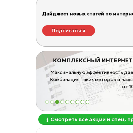
Дайджест новых статей по интерне
Подписаться
ЛЮЧ"!
КОМПЛЕКСНЫЙ ИНТЕРНЕТ
говли) "под ключ".
Максимальную эффективность дает
блей
Комбинация таких методов и назы
от 1
1
2
3
4
5
6
7
8
9
Смотреть все акции и спец. 