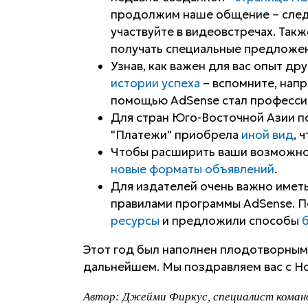
продолжим наше общение – следи
участвуйте в видеовстречах. Так
получать специальные предложен
Узнав, как важен для вас опыт др
истории успеха
– вспомните, напр
помощью AdSense стал професс
Для стран Юго-Восточной Азии п
"Платежи" приобрела
иной вид
, 
Чтобы расширить ваши возможнос
новые форматы объявлений
.
Для издателей очень важно имет
правилами программы AdSense. 
ресурсы
и предложили способы
Этот год был наполнен плодотворным 
дальнейшем. Мы поздравляем вас с Н
Автор: Джейми Фиркус, специалист команд