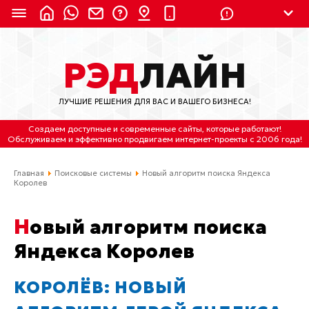
8 (924) 311-3435
РЭД
ЛАЙН
8 (800) 550-9899
(с 2:30 до 11:30 по
Мск)
ЛУЧШИЕ РЕШЕНИЯ ДЛЯ ВАС И ВАШЕГО БИЗНЕСА!
Бесплатно по России
Создаем доступные и современные сайты
, которые работают!
(4212) 658-653
Обслуживаем
и
эффективно продвигаем интернет-проекты
с 2006 года!
(4212) 637-673
Главная
Поисковые системы
Новый алгоритм поиска Яндекса
Королев
Хабаровск, ул.Гамарника, 64
Новый алгоритм поиска
Отдельный вход \ Левый торец здания
Пн-пт. с 9:30 до 18:30 (по Хбк)
Яндекса Королев
info@lred.ru
КОРОЛЁВ: НОВЫЙ
Все контакты