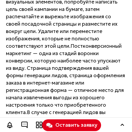
визуальных элементов, попробуйте написать
цель своей кампании на бумаге, затем
распечатайте и вырежьте изображения со
своей посадочной страницы и разместите их
вокруг цели. Удалите или переместите
изображения, которые не полностью
соответствуют этой цели.Постконверсионный
маркетинг — одна из стадий воронки
конверсии, которую наиболее часто упускают
из виду. Страница подтверждения вашей
формы генерации лидов, страница оформления
заказа в интернет-магазине или
регистрационная форма — отличное место для
начала извлечения выгоды из хорошего
настроения только что приобретенного
клиента.В случае с генерацией лидов вы
достигли цели конверсии своей страницы
Оставить заявку
генерации лидов и, вероятно, собираетесь