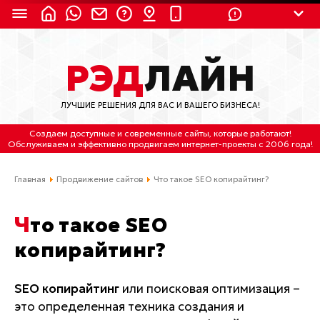
8 (924) 311-3435
РЭД
ЛАЙН
8 (800) 550-9899
(с 2:30 до 11:30 по
Мск)
ЛУЧШИЕ РЕШЕНИЯ ДЛЯ ВАС И ВАШЕГО БИЗНЕСА!
Бесплатно по России
Создаем доступные и современные сайты
, которые работают!
(4212) 658-653
Обслуживаем
и
эффективно продвигаем интернет-проекты
с 2006 года!
(4212) 637-673
Главная
Продвижение сайтов
Что такое SEO копирайтинг?
Хабаровск, ул.Гамарника, 64
Что такое SEO
Отдельный вход \ Левый торец здания
копирайтинг?
Пн-пт. с 9:30 до 18:30 (по Хбк)
info@lred.ru
SEO копирайтинг
или поисковая оптимизация –
это определенная техника создания и
Все контакты