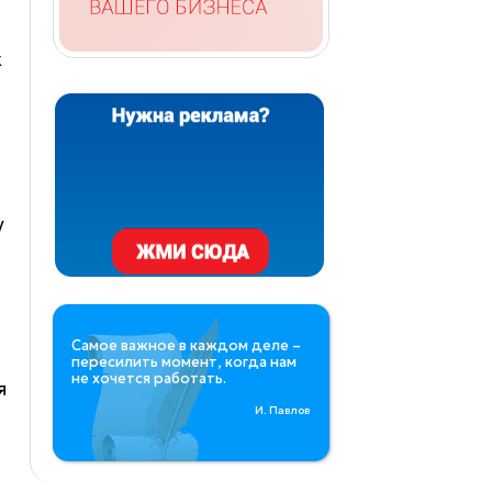
к
у
Самое важное в каждом деле –
пересилить момент, когда нам
не хочется работать.
я
И. Павлов