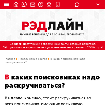
8 (924) 311-3435
РЭД
ЛАЙН
8 (800) 550-9899
(с 2:30 до 11:30 по
Мск)
ЛУЧШИЕ РЕШЕНИЯ ДЛЯ ВАС И ВАШЕГО БИЗНЕСА!
Бесплатно по России
Создаем доступные и современные сайты
, которые работают!
(4212) 658-653
Обслуживаем
и
эффективно продвигаем интернет-проекты
с 2006 года!
(4212) 637-673
Главная
Продвижение сайтов
В каких поисковиках надо
раскручиваться?
Хабаровск, ул.Гамарника, 64
В каких поисковиках надо
Отдельный вход \ Левый торец здания
Пн-пт. с 9:30 до 18:30 (по Хбк)
раскручиваться?
info@lred.ru
В идеале, конечно, стоит раскручиваться во
всех поисковиках, имеющих хоть какую
Все контакты