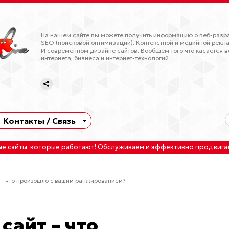
На нашем сайте вы можете получить информацию о веб-разра
SEO (поисковой оптимизации). Контекстной и медийной рекла
И современном дизайне сайтов. Вообщем того что касается в
интернета, бизнеса и интернет-технологий...
Контакты / Связь
ые сайты
, которые работают!
Обслуживаем
и
эффективно продвига
 – что произошло с вашим ранжированием?
сайт – что