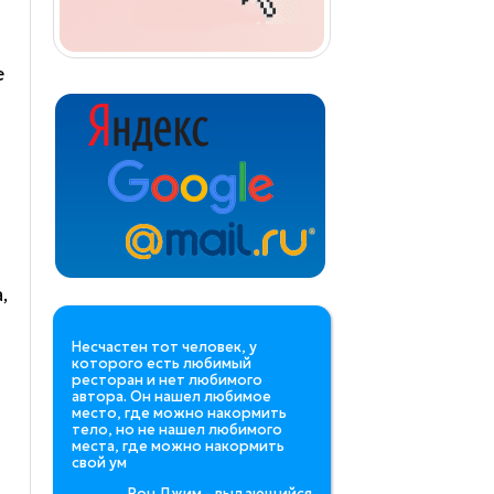
e
,
Несчастен тот человек, у
которого есть любимый
ресторан и нет любимого
автора. Он нашел любимое
место, где можно накормить
тело, но не нашел любимого
места, где можно накормить
свой ум
Рон Джим - выдающийся