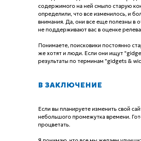
содержимого на ней смыло старую кон
определили, что все изменилось, и б
внимания. Да, они все еще полезны в 
не поддерживают вас в оценке релев
Понимаете, поисковики постоянно ст
же хотят и люди. Если они ищут "gidg
результаты по терминам "gidgets & wid
В ЗАКЛЮЧЕНИЕ
Если вы планируете изменить свой сай
небольшого промежутка времени. Гото
процветать.
Я понимаю, что все мы желаем улучши