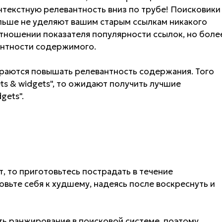
текстную релевантность вниз по трубе! Поисковики
ольше не уделяют вашим старым ссылкам никакого
отношении показателя популярности ссылок, но боле
антности содержимого.
араются повышать релевантность содержания. Того
ets & widgets", то ожидают получить лучшие
gets".
т, то приготовьтесь пострадать в течение
вьте себя к худшему, надеясь после воскреснуть и
ть ранжирование в поисковой системе, поэтому