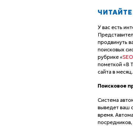
ЧИТАЙТЕ
У вас есть ин
Представител
продвинуть ва
поисковых сис
рубрике «
SEO
пометкой «В Т
сайта в месяц
Поисковое п
Система авто
выведет ваш с
время. Автом
посредников,