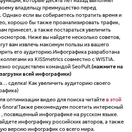
функции, которые десять лет назад выполнял
своему владельцу преимущество перед
. Однако если вы собираетесь потратить время и
део, хорошо бы также проанализировать трафик,
ам принесет, а также постараться увеличить
росмотров. Ниже вы найдете несколько советов,
гут вам извлечь максимум пользы из вашего
ирить его аудиторию.Инфографика разработана
оллегами из KISSmetrics совместно с WISTIA.
зно осуществлен командой SeoPult.
(нажмите на
 загрузки всей инфографики)
для оптимизации видео для поиска читайте
в этой
 блога!Также рекомендуем посетить интересный
s
, посвященный инфографике на русском языке.
найдете инфографику российских авторов, а также
ую версию инфографик со всего мира.