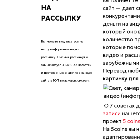
выполняет те 
НА
сайт — дает 
конкурентами
РАССЫЛКУ
деньги на ви
который оно в
количество п
Вы можете подписаться на
которые помо
нашу информационную
видео и расш
рассылку. Письма расскажут о
зарубежными к
самых актуальных SEO-новостях
Перевод любе
и достоверных знаниях о выводе
картинку для
сайта в ТОП поисковых систем.
О 7 советах 
записи
нашего
проект
5 coin
На 5coins вы 
адаптированн