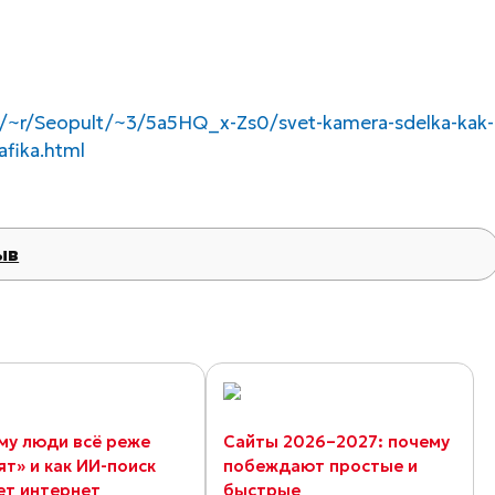
m/~r/Seopult/~3/5a5HQ_x-Zs0/svet-kamera-sdelka-kak-
afika.html
ыв
му люди всё реже
Сайты 2026–2027: почему
ят» и как ИИ-поиск
побеждают простые и
ет интернет
быстрые