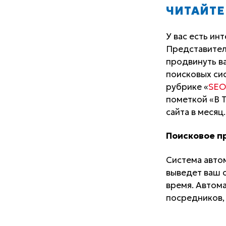
ЧИТАЙТЕ
У вас есть ин
Представител
продвинуть ва
поисковых сис
рубрике «
SEO
пометкой «В Т
сайта в месяц
Поисковое п
Система авто
выведет ваш с
время. Автом
посредников,