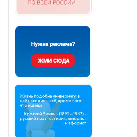
Жизнь подобна универмагу: в
ней находишь всё, кроме того,
что ищешь
Кроткий Эмиль - (1892—1963) -
русский поэт–сатирик, юморист
и афорист