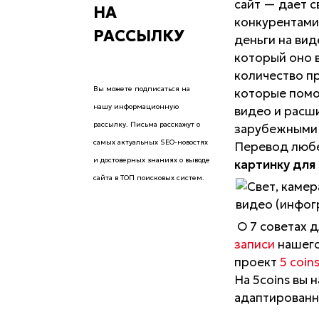
сайт — дает 
НА
конкурентами
РАССЫЛКУ
деньги на ви
который оно в
количество п
Вы можете подписаться на
которые помо
нашу информационную
видео и расш
рассылку. Письма расскажут о
зарубежными к
самых актуальных SEO-новостях
Перевод любе
и достоверных знаниях о выводе
картинку для
сайта в ТОП поисковых систем.
О 7 советах 
записи
нашего
проект
5 coin
На 5coins вы 
адаптированн