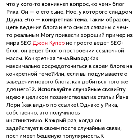
что у кого-то возникнет вопрос, «о чем» блог
Рика. Он — о его сыне, Ное, у которого синдром
Дауна. Это —
конкретная тема
. Таким образом,
цель ведения блога и его смысл связаны с чем-
то реальным.Могу привести хороший пример из
мира SEO.
Джон Купер
не просто ведет SEO-
блог, он ведет
блог о построении ссылочной
массы
. Конкретная тема.
Вывод
:Как
максимально сосредоточиться в своем блоге на
конкретной теме?Или, если вы подумываете о
заведении нового блога, как добиться того же
для него?
2. Используйте
случайные связи
Эту
идею я целиком позаимствовал из статьи Йана
Лори (как видно по ссылке).Однако у Рика,
собственно, это получилось
инстинктивно. Каждый раз, когда он
задействует в своем посте случайные связи,
пост имеет бешеную популярность.К