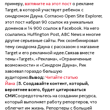
примеру,
взгляните на этот пост
о рекламе
Target, в которой участвует ребенок с
синдромом Дауна. Согласно Open Site Explorer,
этот пост набрал 90 ссылок из уникальных
доменов и 14 900 ссылок в Facebook. На него
ссылались Huffington Post, ABC News и многие
другие серьезные сайты. Рик скомбинировал
тему синдрома Дауна с рассказом о магазине
Target и его рекламной идее.Связав вместе
темы «Target», «Реклама», «Ограниченные
возможности» и «Синдром Дауна», Рик
завоевал гораздо б
о
льшую
аудиторию.
Вывод:
Читайте статью
Йана
:)
3. Создавайте контент, который,
вероятнее всего, будет цитироваться
СМИ
Сосредоточьтесь на создании ресурса,
который выполняет работу репортеров, что
облегчит им жизнь. Репортеры с большей