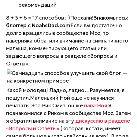
рекомендаций
8 + 3 + 6 = 17 способов :-)Поехали!
Знакомьтесь:
блоггер с NoahsDad.com
Если вы достаточно
долго вращались в сообществе Moz, то
наверняка обратили внимание на симпатичного
малыша, комментирующего статьи или
задающего вопросы в разделе «Вопросы и
Ответы»:
Какой молодец! Ладно, ладно…Разумеется, я
пошутил.Маленький Ной еще не научился
печатать. Это Рик Смит, он же
папа Ноя
.Я
познакомился с Риком в сообществе Moz. Затем
я обратил внимание на эту
дискуссию в разделе
«Вопросы и Ответы»
(которая, кстати, имеет
самое большое число «лайков» из всех). В ходе