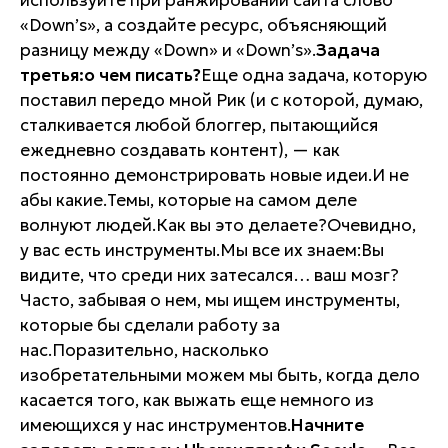
используйте при ранжировании сайта слово
«Down’s», а создайте ресурс, объясняющий
разницу между «Down» и «Down’s».
Задача
третья:о чем писать?
Еще одна задача, которую
поставил передо мной Рик (и с которой, думаю,
сталкивается любой блоггер, пытающийся
ежедневно создавать контент), — как
постоянно демонстрировать новые идеи.И не
абы какие.Темы, которые на самом деле
волнуют людей.Как вы это делаете?Очевидно,
у вас есть инструменты.Мы все их знаем:Вы
видите, что среди них затесался… ваш мозг?
Часто, забывая о нем, мы ищем инструменты,
которые бы сделали работу за
нас.Поразительно, насколько
изобретательными можем мы быть, когда дело
касается того, как выжать еще немного из
имеющихся у нас инструментов.
Начните