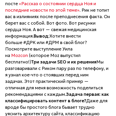
посте
«Рассказ о состоянии сердца Ноя и
последние новости
по этой теме»
. Рик не топит
вас в излияниях после преподнесения факта. Он
берет вас с собой. Вот фото. Вот рисунки
сердца Ноя. А вот — свежая медицинская
информация.
Вывод
:Хотите внести
больше #ДРК или #ДРМ в свой блог?
Посмотрите выступление Уила
на
Mozcon
(которое Moz выпустил
бесплатно!)
Три задачи SEO и их решения
Мы
разговаривали с Риком пару раз по телефону, и
я узнал кое-что о стоявших перед ним
задачах. Этот практический пример —
отличная для меня возможность поделиться
рекомендациями с каждым.
Задача первая: как
классифицировать контент в блоге?
Даже для
вроде бы простого блога бывает трудно
уяснить архитектуру сайта, классификацию