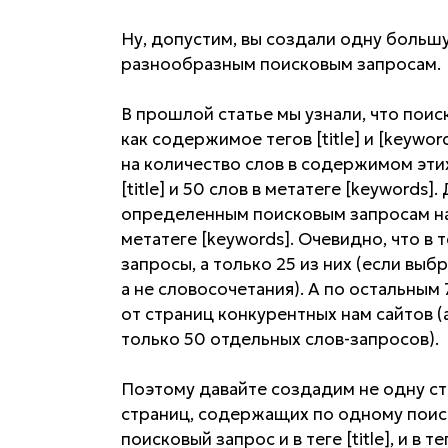
Ну, допустим, вы создали одну большу
разнообразным поисковым запросам.
В прошлой статье мы узнали, что поис
как содержимое тегов [title] и [keywo
на количество слов в содержимом этих 
[title] и 50 слов в метатеге [keyword
определенным поисковым запросам нам 
метатеге [keywords]. Очевидно, что в т
запросы, а только 25 из них (если выб
а не словосочетания). А по остальным
от страниц конкурентных нам сайтов (а
только 50 отдельных слов-запросов).
Поэтому давайте создадим не одну ст
страниц, содержащих по одному поис
поисковый запрос и в теге [title], и в 