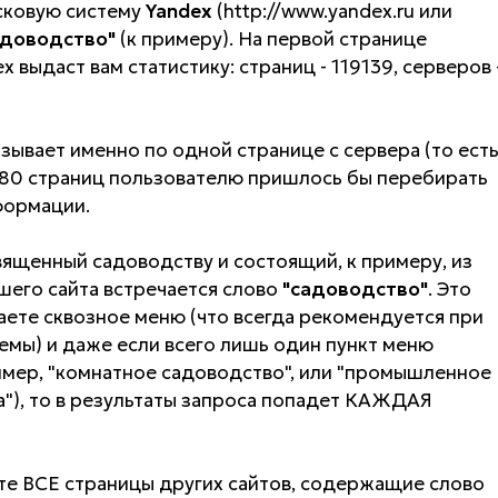
исковую систему
Yandex
(http://www.yandex.ru или
адоводство"
(к примеру). На первой странице
 выдаст вам статистику: страниц - 119139, серверов 
зывает именно по одной странице с сервера (то ест
 1180 страниц пользователю пришлось бы перебирать
формации.
освященный садоводству и состоящий, к примеру, из
шего сайта встречается слово
"садоводство"
. Это
аете сквозное меню (что всегда рекомендуется при
емы) и даже если всего лишь один пункт меню
имер, "комнатное садоводство", или "промышленное
а"), то в результаты запроса попадет КАЖДАЯ
ьте ВСЕ страницы других сайтов, содержащие слово