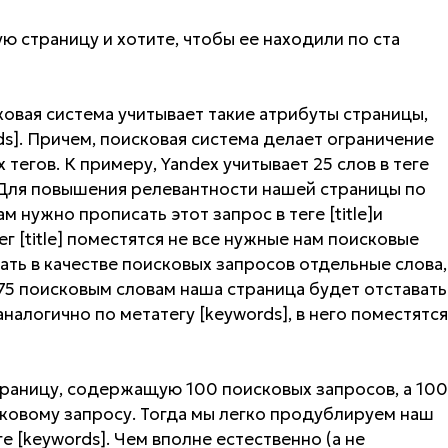
ю страницу и хотите, чтобы ее находили по ста
ковая система учитывает такие атрибуты страницы,
rds]. Причем, поисковая система делает ограничение
тегов. К примеру, Yandex учитывает 25 слов в теге
s]. Для повышения релевантности нашей страницы по
нужно прописать этот запрос в теге [title]и
ег [title] поместятся не все нужные нам поисковые
рать в качестве поисковых запросов отдельные слова,
 75 поисковым словам наша страница будет отставать
налогично по метатегу [keywords], в него поместятся
раницу, содержащую 100 поисковых запросов, а 100
ковому запросу. Тогда мы легко продублируем наш
теге [keywords]. Чем вполне естественно (а не