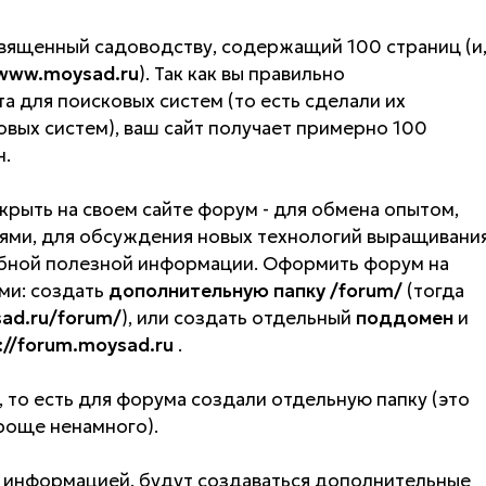
освященный садоводству, содержащий 100 страниц (и
/www.moysad.ru
). Так как вы правильно
а для поисковых систем (то есть сделали их
 систем), ваш сайт получает примерно 100
н.
крыть на своем сайте форум - для обмена опытом,
ями, для обсуждения новых технологий выращивани
бной полезной информации. Оформить форум на
ми: создать
дополнительную папку /forum/
(тогда
ad.ru/forum/
), или создать отдельный
поддомен
и
://forum.moysad.ru
.
 то есть для форума создали отдельную папку (это
проще
ненамного
).
 информацией, будут создаваться дополнительные