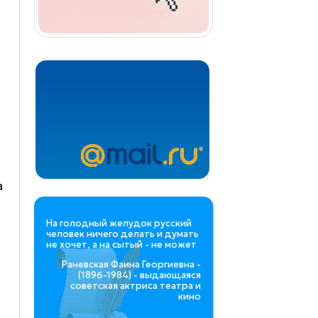
а
На голодный желудок русский
человек ничего делать и думать
не хочет, а на сытый - не может
Раневская Фаина Георгиевна -
(1896-1984) - выдающаяся
советская актриса театра и
кино