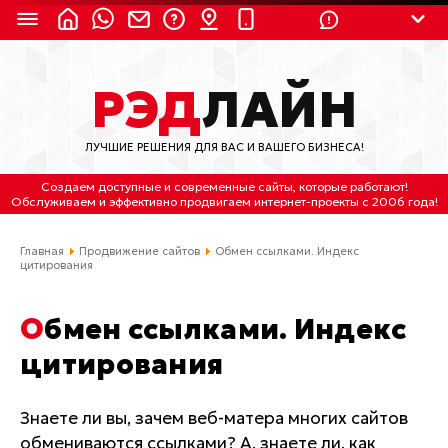
8 (924) 311-3435
РЭД
ЛАЙН
8 (800) 550-9899
(с 2:30 до 11:30 по
Мск)
ЛУЧШИЕ РЕШЕНИЯ ДЛЯ ВАС И ВАШЕГО БИЗНЕСА!
Бесплатно по России
Создаем доступные и современные сайты
, которые работают!
(4212) 658-653
Обслуживаем
и
эффективно продвигаем интернет-проекты
с 2006 года!
(4212) 637-673
Главная
Продвижение сайтов
Обмен ссылками. Индекс
цитирования
Хабаровск, ул.Гамарника, 64
Обмен ссылками. Индекс
Отдельный вход \ Левый торец здания
Пн-пт. с 9:30 до 18:30 (по Хбк)
цитирования
info@lred.ru
Знаете ли вы, зачем веб-матера многих сайтов
обмениваются ссылками? А, знаете ли, как
Все контакты