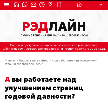
8 (924) 311-3435
РЭД
ЛАЙН
8 (800) 550-9899
(с 2:30 до 11:30 по
Мск)
ЛУЧШИЕ РЕШЕНИЯ ДЛЯ ВАС И ВАШЕГО БИЗНЕСА!
Бесплатно по России
Создаем доступные и современные сайты
, которые работают!
(4212) 658-653
Обслуживаем
и
эффективно продвигаем интернет-проекты
с 2006 года!
(4212) 637-673
Главная
Продвижение сайтов
А вы работаете над улучшением
страниц годовой давности?
Хабаровск, ул.Гамарника, 64
А вы работаете над
Отдельный вход \ Левый торец здания
Пн-пт. с 9:30 до 18:30 (по Хбк)
улучшением страниц
годовой давности?
info@lred.ru
Все контакты