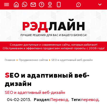
8 (924) 311-3435
РЭД
ЛАЙН
8 (800) 550-9899
(с 2:30 до 11:30 по
Мск)
ЛУЧШИЕ РЕШЕНИЯ ДЛЯ ВАС И ВАШЕГО БИЗНЕСА!
Бесплатно по России
Создаем доступные и современные сайты
, которые работают!
(4212) 658-653
Обслуживаем
и
эффективно продвигаем интернет-проекты
с 2006 года!
(4212) 637-673
Главная
Продвижение сайтов
SEO и адаптивный веб-дизайн
Хабаровск, ул.Гамарника, 64
SEO и адаптивный веб-
Отдельный вход \ Левый торец здания
дизайн
Пн-пт. с 9:30 до 18:30 (по Хбк)
SEO и адаптивный веб-дизайн
info@lred.ru
04-02-2013.
Раздел:
Перевод
.
Теги:
перевод
.
Все контакты