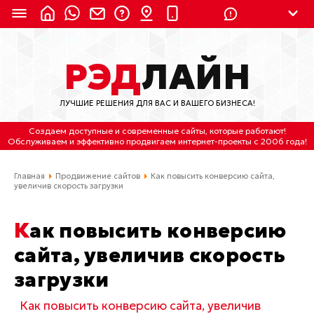
8 (924) 311-3435
РЭД
ЛАЙН
8 (800) 550-9899
(с 2:30 до 11:30 по
Мск)
ЛУЧШИЕ РЕШЕНИЯ ДЛЯ ВАС И ВАШЕГО БИЗНЕСА!
Бесплатно по России
Создаем доступные и современные сайты
, которые работают!
(4212) 658-653
Обслуживаем
и
эффективно продвигаем интернет-проекты
с 2006 года!
(4212) 637-673
Главная
Продвижение сайтов
Как повысить конверсию сайта,
увеличив скорость загрузки
Хабаровск, ул.Гамарника, 64
Как повысить конверсию
Отдельный вход \ Левый торец здания
Пн-пт. с 9:30 до 18:30 (по Хбк)
сайта, увеличив скорость
загрузки
info@lred.ru
Как повысить конверсию сайта, увеличив
Все контакты