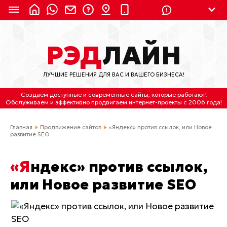
8 (924) 311-3435
РЭД
ЛАЙН
8 (800) 550-9899
(с 2:30 до 11:30 по
Мск)
ЛУЧШИЕ РЕШЕНИЯ ДЛЯ ВАС И ВАШЕГО БИЗНЕСА!
Бесплатно по России
Создаем доступные и современные сайты
, которые работают!
(4212) 658-653
Обслуживаем
и
эффективно продвигаем интернет-проекты
с 2006 года!
(4212) 637-673
Главная
Продвижение сайтов
«Яндекс» против ссылок, или Новое
развитие SEO
Хабаровск, ул.Гамарника, 64
«Яндекс» против ссылок,
Отдельный вход \ Левый торец здания
Пн-пт. с 9:30 до 18:30 (по Хбк)
или Новое развитие SEO
info@lred.ru
Все контакты