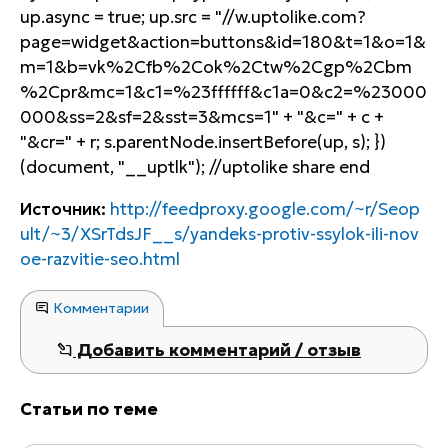
up.async = true; up.src = "//w.uptolike.com?
page=widget&action=buttons&id=180&t=1&o=1&
m=1&b=vk%2Cfb%2Cok%2Ctw%2Cgp%2Cbm
%2Cpr&mc=1&c1=%23ffffff&c1a=0&c2=%23000
000&ss=2&sf=2&sst=3&mcs=1" + "&c=" + c +
"&cr=" + r; s.parentNode.insertBefore(up, s); })
(document, "__uptlk"); //uptolike share end
Источник:
http://feedproxy.google.com/~r/Seop
ult/~3/XSrTdsJF__s/yandeks-protiv-ssylok-ili-nov
oe-razvitie-seo.html
Комментарии
Добавить комментарий / отзыв
Статьи по теме