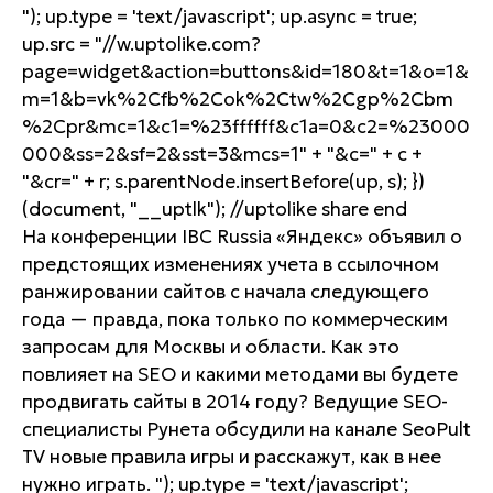
"); up.type = 'text/javascript'; up.async = true;
up.src = "//w.uptolike.com?
page=widget&action=buttons&id=180&t=1&o=1&
m=1&b=vk%2Cfb%2Cok%2Ctw%2Cgp%2Cbm
%2Cpr&mc=1&c1=%23ffffff&c1a=0&c2=%23000
000&ss=2&sf=2&sst=3&mcs=1" + "&c=" + c +
"&cr=" + r; s.parentNode.insertBefore(up, s); })
(document, "__uptlk"); //uptolike share end
На конференции IBC Russia «Яндекс» объявил о
предстоящих изменениях учета в ссылочном
ранжировании сайтов с начала следующего
года — правда, пока только по коммерческим
запросам для Москвы и области. Как это
повлияет на SEO и какими методами вы будете
продвигать сайты в 2014 году? Ведущие SEO-
специалисты Рунета обсудили на канале SeoPult
TV новые правила игры и расскажут, как в нее
нужно играть.
"); up.type = 'text/javascript';