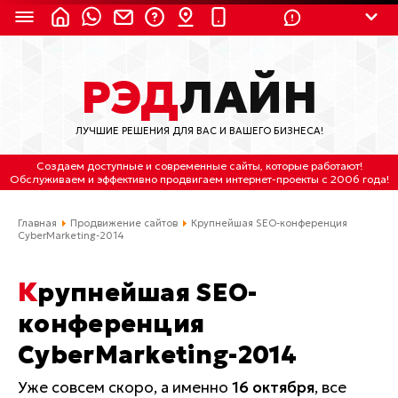
8 (924) 311-3435
РЭД
ЛАЙН
8 (800) 550-9899
(с 2:30 до 11:30 по
Мск)
ЛУЧШИЕ РЕШЕНИЯ ДЛЯ ВАС И ВАШЕГО БИЗНЕСА!
Бесплатно по России
Создаем доступные и современные сайты
, которые работают!
(4212) 658-653
Обслуживаем
и
эффективно продвигаем интернет-проекты
с 2006 года!
(4212) 637-673
Главная
Продвижение сайтов
Крупнейшая SEO-конференция
CyberMarketing-2014
Хабаровск, ул.Гамарника, 64
Крупнейшая SEO-
Отдельный вход \ Левый торец здания
Пн-пт. с 9:30 до 18:30 (по Хбк)
конференция
CyberMarketing-2014
info@lred.ru
Уже совсем скоро, а именно
16 октября
, все
Все контакты