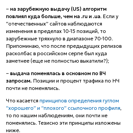
–
на зарубежную выдачу (US) алгоритм
повлиял куда больше, чем на .ru и .ua
. Если у
“отечественных” сайтов наблюдаются
изменения в пределах 10-15 позиций, то
зарубежные тряхнуло в диапазоне 70-100.
Припоминаю, что после предыдущих релизов
расколбас в российском серпе был куда
заметнее (еще не полностью выкатили?);
–
выдача поменялась в основном по ВЧ
запросам.
Позиции и процент трафика по НЧ
почти не поменялись.
Что касается
принципов определения гуглом
“хорошего” и “плохого” ссылочного профиля
,
то по нашим наблюдениям, они почти не
поменялись. Тезисно эти принципы изложены
ниже.