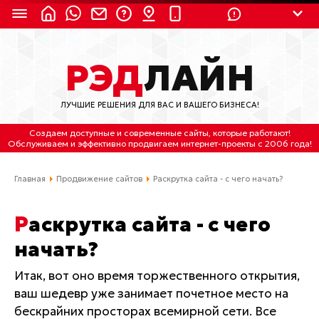
8 (924) 311-3435
РЭД
ЛАЙН
8 (800) 550-9899
(с 2:30 до 11:30 по
Мск)
ЛУЧШИЕ РЕШЕНИЯ ДЛЯ ВАС И ВАШЕГО БИЗНЕСА!
Бесплатно по России
Создаем доступные и современные сайты
, которые работают!
(4212) 658-653
Обслуживаем
и
эффективно продвигаем интернет-проекты
с 2006 года!
(4212) 637-673
Главная
Продвижение сайтов
Раскрутка сайта - с чего начать?
Хабаровск, ул.Гамарника, 64
Раскрутка сайта - с чего
Отдельный вход \ Левый торец здания
начать?
Пн-пт. с 9:30 до 18:30 (по Хбк)
Итак, вот оно время торжественного открытия,
info@lred.ru
ваш шедевр уже занимает почетное место на
бескрайних просторах всемирной сети. Все
Все контакты