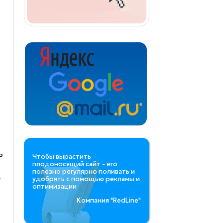
ь
Чтобы вырастить
плодоносящий сайт - его
полезно регулярно поливать и
е
удобрять с помощью рекламы и
оптимизации
Компания "RedLine
"