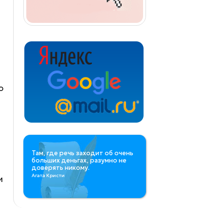
ю
Там, где речь заходит об очень
больших деньгах, разумно не
доверять никому.
Агата Кристи
и