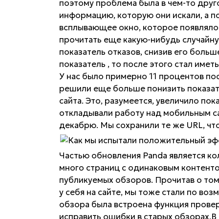
поэтому проблема была в чем-то друго
информацию, которую они искали, а по
всплывающее окно, которое появлялос
прочитать еще какую-нибудь случайную
показатель отказов, снизив его больш
показатель , то после этого стал имет
У нас было примерно 11 процентов пос
решили еще больше понизить показат
сайта. Это, разумеется, увеличило по
откладывали работу над мобильным сай
декабрю. Мы сохранили те же URL, что
Частью обновления Panda является ко
много страниц с одинаковым контент
публикуемых обзоров. Прочитав о то
у себя на сайте, мы тоже стали по во
обзора была встроена функция прове
исправить ошибки в старых обзорах.В