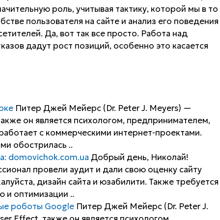
чительную роль, учитывая тактику, которой мы в то
стве пользователя на сайте и анализ его поведения
етителей. Да, вот так все просто. Работа над
казов дадут рост позиций, особенно это касается
арке
Питер Джей Мейерс (Dr. Peter J. Meyers) —
 также он является психологом, предпринимателем,
 работает с коммерческими интернет-проектами.
и обострилась ..
а: domovichok.com.ua
Добрый день, Николай!
ссионал провели аудит и дали свою оценку сайту
алуйста, дизайн сайта и юзабилити. Также требуется
 и оптимизации ..
вые роботы Google
Питер Джей Мейерс (Dr. Peter J.
er Effect, также он является психологом,