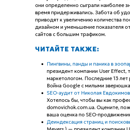
они определенно сыграли наиболее зна
время придерживались. Забота об удоб
приводят к увеличению количества пос
дизайном и уменьшение показателя от
сайтов с большим трафиком.
ЧИТАЙТЕ ТАКЖЕ:
Пингвины, панды и паника в зооп
президент компании User Effect,
маркетологом. Последние 13 лет
Война Google с милыми зверюшкам
SEO-аудит от Николая Евдокимов
Хотелось бы, чтобы вы как профе
domovichok.com.ua. Оцените, пож
ваша оценка по SEO-продвижению
Деиндексация страниц и поиско
Meyers ) — президент компании Us