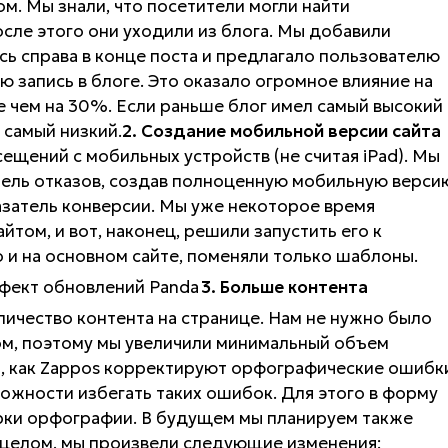
м. Мы знали, что посетители могли найти
сле этого они уходили из блога. Мы добавили
ь справа в конце поста и предлагало пользователю
 запись в блоге. Это оказало огромное влияние на
е чем на 30%. Если раньше блог имел самый высокий
ь самый низкий.
2. Создание мобильной версии сайта
ещений с мобильных устройств (не считая iPad). Мы
ель отказов, создав полноценную мобильную верси
казатель конверсии. Мы уже некоторое время
том, и вот, наконец, решили запустить его к
 и на основном сайте, поменяли только шаблоны.
3. Больше контента
личество контента на странице. Нам не нужно было
ом, поэтому мы увеличили минимальный объем
м, как Zappos корректируют орфографические ошибк
зможности избегать таких ошибок. Для этого в форму
рки орфографии. В будущем мы планируем также
 целом, мы произвели следующие изменения: