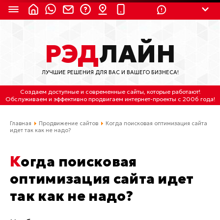
8 (924) 311-3435
РЭД
ЛАЙН
8 (800) 550-9899
(с 2:30 до 11:30 по
Мск)
ЛУЧШИЕ РЕШЕНИЯ ДЛЯ ВАС И ВАШЕГО БИЗНЕСА!
Бесплатно по России
Создаем доступные и современные сайты
, которые работают!
(4212) 658-653
Обслуживаем
и
эффективно продвигаем интернет-проекты
с 2006 года!
(4212) 637-673
Главная
Продвижение сайтов
Когда поисковая оптимизация сайта
идет так как не надо?
Хабаровск, ул.Гамарника, 64
Когда поисковая
Отдельный вход \ Левый торец здания
Пн-пт. с 9:30 до 18:30 (по Хбк)
оптимизация сайта идет
так как не надо?
info@lred.ru
Все контакты