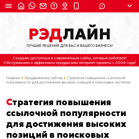
8 (924) 311-3435
РЭД
ЛАЙН
8 (800) 550-9899
(с 2:30 до 11:30 по
Мск)
ЛУЧШИЕ РЕШЕНИЯ ДЛЯ ВАС И ВАШЕГО БИЗНЕСА!
Бесплатно по России
Создаем доступные и современные сайты
, которые работают!
(4212) 658-653
Обслуживаем
и
эффективно продвигаем интернет-проекты
с 2006 года!
(4212) 637-673
Главная
Продвижение сайтов
Стратегия повышения ссылочной
популярности для достижения высоких позиций в поисковых системах
Хабаровск, ул.Гамарника, 64
Стратегия повышения
Отдельный вход \ Левый торец здания
Пн-пт. с 9:30 до 18:30 (по Хбк)
ссылочной популярности
для достижения высоких
info@lred.ru
позиций в поисковых
Все контакты