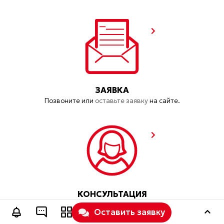
ЗАЯВКА
Позвоните или
оставьте заявку
на сайте.
КОНСУЛЬТАЦИЯ
Обсуждаем что именно Вам нужно и помогаем
Оставить заявку
определить как это лучше сделать!