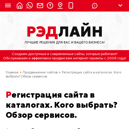
8 (924) 311-3435
РЭД
ЛАЙН
8 (800) 550-9899
(с 2:30 до 11:30 по
Мск)
ЛУЧШИЕ РЕШЕНИЯ ДЛЯ ВАС И ВАШЕГО БИЗНЕСА!
Бесплатно по России
Создаем доступные и современные сайты
, которые работают!
(4212) 658-653
Обслуживаем
и
эффективно продвигаем интернет-проекты
с 2006 года!
(4212) 637-673
Главная
Продвижение сайтов
Регистрация сайта в каталогах. Кого
выбрать? Обзор сервисов.
Хабаровск, ул.Гамарника, 64
Регистрация сайта в
Отдельный вход \ Левый торец здания
Пн-пт. с 9:30 до 18:30 (по Хбк)
каталогах. Кого выбрать?
Обзор сервисов.
info@lred.ru
Все контакты