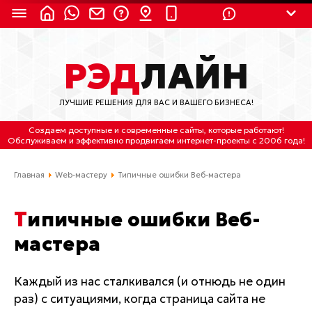
8 (924) 311-3435
РЭД
ЛАЙН
8 (800) 550-9899
(с 2:30 до 11:30 по
Мск)
ЛУЧШИЕ РЕШЕНИЯ ДЛЯ ВАС И ВАШЕГО БИЗНЕСА!
Бесплатно по России
Создаем доступные и современные сайты
, которые работают!
(4212) 658-653
Обслуживаем
и
эффективно продвигаем интернет-проекты
с 2006 года!
(4212) 637-673
Главная
Web-мастеру
Типичные ошибки Веб-мастера
Хабаровск, ул.Гамарника, 64
Типичные ошибки Веб-
Отдельный вход \ Левый торец здания
мастера
Пн-пт. с 9:30 до 18:30 (по Хбк)
info@lred.ru
Каждый из нас сталкивался (и отнюдь не один
раз) с ситуациями, когда страница сайта не
Все контакты