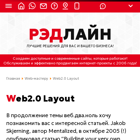
8 (924) 311-3435
РЭД
ЛАЙН
8 (800) 550-9899
(с 2:30 до 11:30 по
Мск)
ЛУЧШИЕ РЕШЕНИЯ ДЛЯ ВАС И ВАШЕГО БИЗНЕСА!
Бесплатно по России
Создаем доступные и современные сайты
, которые работают!
(4212) 658-653
Обслуживаем
и
эффективно продвигаем интернет-проекты
с 2006 года!
(4212) 637-673
Главная
Web-мастеру
Web2.0 Layout
Хабаровск, ул.Гамарника, 64
Web2.0 Layout
Отдельный вход \ Левый торец здания
Пн-пт. с 9:30 до 18:30 (по Хбк)
В продолжение темы веб.два.ноль хочу
познакомить вас с интересной статьей. Jakob
info@lred.ru
Skjerning, автор Mentalized, в октябре 2005 (!)
Все контакты
опубликовал статью “Building your very own